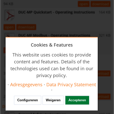
94 KB
open
download
DUC-MP Quickstart - Operating Instructions
164 KB
open
download
DUC-MF Modbus - Operating Instructions
321 KB
Cookies & Features
open
download
This website uses cookies to provide
DUC-MF2 Quickstart - Operating Instructions
content and features. Details of the
technologies used can be found in our
388 KB
open
download
privacy policy.
DUC-MF1 Quickstart - Operating Instructions
·
Adresgegevens
·
Data Privacy Statement
·
272 KB
open
download
Configureren
Weigeren
Accepteren
Diversen