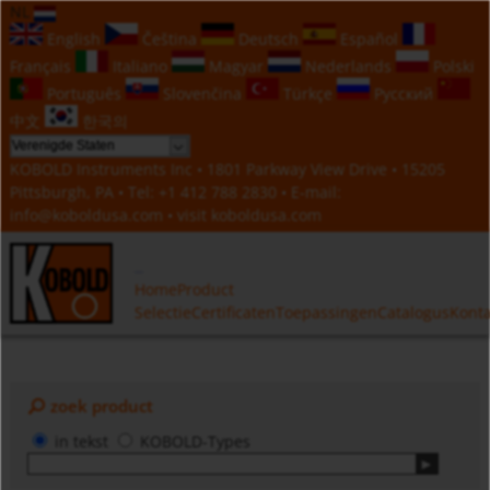
NL
English
Čeština
Deutsch
Español
Français
Italiano
Magyar
Nederlands
Polski
Português
Slovenčina
Türkçe
Русский
中文
한국의
KOBOLD Instruments Inc • 1801 Parkway View Drive • 15205
Pittsburgh, PA • Tel:
+1 412 788 2830
• E-mail:
info@koboldusa.com
• visit
koboldusa.com
Home
Product
Selectie
Certificaten
Toepassingen
Catalogus
Konta
zoek product
in tekst
KOBOLD-Types