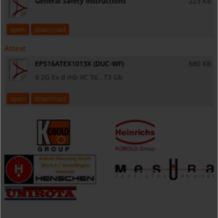
General Safety Instructions
223 KB
open
download
Attest
EPS16ATEX1013X (DUC-WF)
680 KB
II 2G Ex d mb IIC T6...T3 Gb
open
download