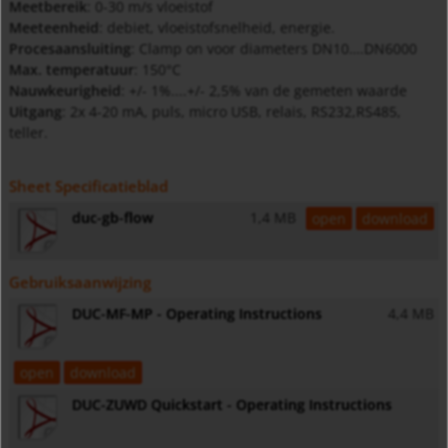
Meetbereik
: 0-30 m/s vloeistof
Meeteenheid
: debiet, vloeistofsnelheid, energie.
Procesaansluiting
: Clamp on voor diameters DN10….DN6000
Max. temperatuur
: 150°C
Nauwkeurigheid
: +/- 1%....+/- 2,5% van de gemeten waarde
Uitgang
: 2x 4-20 mA, puls, micro USB, relais, RS232,RS485,
teller.
Sheet Specificatieblad
duc-gb-flow
1,4 MB
open
download
Gebruiksaanwijzing
DUC-MF-MP - Operating Instructions
4,4 MB
open
download
DUC-ZUWD Quickstart - Operating Instructions