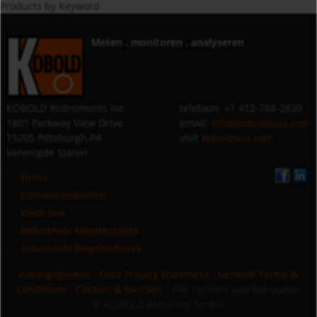
Products by Keyword
Meten . monitoren . analyseren
KOBOLD Instruments Inc.
telefoon: +1 412-788-2830
1801 Parkway View Drive
email:
info@koboldusa.com
15205 Pittsburgh,PA
visit
koboldusa.com
Verenigde Staten
Firma
Conversietabellen
Vindt ons
Industriele Meettechniek
Industriele Regeltechniek
Adresgegevens
·
Data Privacy Statement
·
General Terms &
Conditions
·
Cookies & functies
· Alle rechten voorbehouden
© KOBOLD Messring GmbH