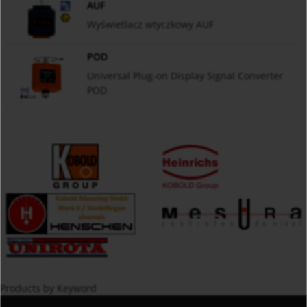
AUF
Wyświetlacz wtyczkowy AUF
POD
Universal Plug-on Display Signal Converter
POD
Products by Keyword