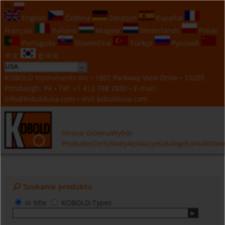
PL
English
Čeština
Deutsch
Español
Français
Italiano
Magyar
Nederlands
Polski
Português
Slovenčina
Türkçe
Русский
中文
한국의
KOBOLD Instruments Inc • 1801 Parkway View Drive • 15205
Pittsburgh, PA • Tel:
+1 412 788 2830
• E-mail:
info@koboldusa.com
• visit
koboldusa.com
Strona Glówna
Wybór
Produktu
Certyfikaty
Aplikacje
Katalogi
Kontakt
New
Szukanie produktu
in title
KOBOLD-Types