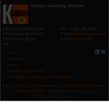
Pomiary, Monitoring, Analityka
KOBOLD Instruments Inc.
Tel.: +1 412-788-2830
1801 Parkway View Drive
e-mail:
info@koboldusa.com
15205 Pittsburgh,PA
visit
koboldusa.com
USA
Firma
Konwersja
Dojazd
Aparatura przemysłowa
Technologia sterowania przemysłowego
Imprint
·
Data Privacy Statement
·
General Terms & Conditions
·
Ciasteczka i funkcje
· Wszystkie prawa zastrzeżone
© KOBOLD Messring GmbH