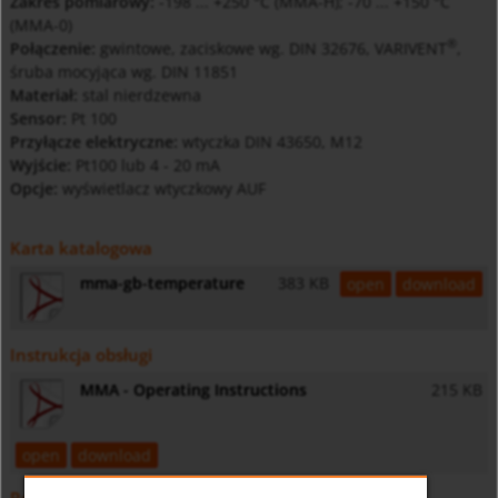
Zakres pomiarowy:
-198 ... +250 °C (MMA-H); -70 ... +150 °C
(MMA-0)
®
Połączenie:
gwintowe, zaciskowe wg. DIN 32676, VARIVENT
,
śruba mocyjąca wg. DIN 11851
Materiał:
stal nierdzewna
Sensor:
Pt 100
Przyłącze elektryczne:
wtyczka DIN 43650, M12
Wyjście:
Pt100 lub 4 - 20 mA
Opcje:
wyświetlacz wtyczkowy AUF
Karta katalogowa
mma-gb-temperature
383 KB
open
download
Instrukcja obsługi
MMA - Operating Instructions
215 KB
open
download