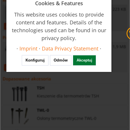
Różnorodne
Cookies & Features
General Safety Instructions
223 KB
This website uses cookies to provide
content and features. Details of the
open
download
technologies used can be found in our
privacy policy.
Pobrania
Software
1,9 MB
·
Imprint
·
Data Privacy Statement
·
Configuration Software - KM-Soft
Konfiguruj
Odmów
Akceptuj
open
download
Dopasowane akcesoria
TSH
Kieszenie dla termometrów TSH
TWL-0
Osłony termometryczne TWL-0