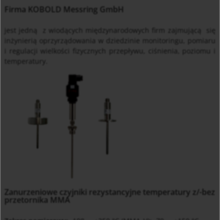
Firma KOBOLD Messring GmbH
jest jedną z wiodących międzynarodowych firm zajmującą si
ę
in
ż
ynierią oprzyrządowania w dziedzinie monitoringu, pomiaru
i regulacji wielko
ś
ci fizycznych przepływu, ci
ś
nienia, poziomu i
temperatury.
Zanurzeniowe czyjniki rezystancyjne temperatury z/-bez
przetornika MMA