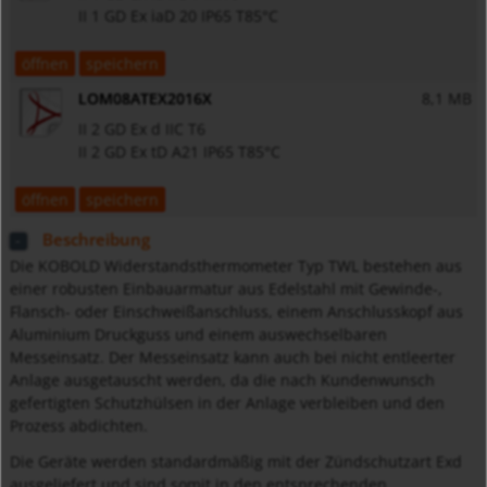
II 1 GD Ex iaD 20 IP65 T85°C
öffnen
speichern
LOM08ATEX2016X
8,1 MB
II 2 GD Ex d IIC T6
II 2 GD Ex tD A21 IP65 T85°C
öffnen
speichern
Beschreibung
Die KOBOLD Widerstandsthermometer Typ TWL bestehen aus
einer robusten Einbauarmatur aus Edelstahl mit Gewinde-,
Flansch- oder Einschweißanschluss, einem Anschlusskopf aus
Aluminium Druckguss und einem auswechselbaren
Messeinsatz. Der Messeinsatz kann auch bei nicht entleerter
Anlage ausgetauscht werden, da die nach Kundenwunsch
gefertigten Schutzhülsen in der Anlage verbleiben und den
Prozess abdichten.
Die Geräte werden standardmäßig mit der Zündschutzart Exd
ausgeliefert und sind somit in den entsprechenden