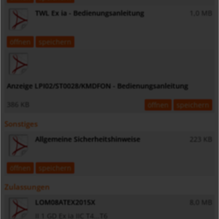
TWL Ex ia - Bedienungsanleitung
1,0 MB
öffnen
speichern
Anzeige LPI02/ST0028/KMDFON - Bedienungsanleitung
386 KB
öffnen
speichern
Sonstiges
Allgemeine Sicherheitshinweise
223 KB
öffnen
speichern
Zulassungen
LOM08ATEX2015X
8,0 MB
II 1 GD Ex ia IIC T4...T6