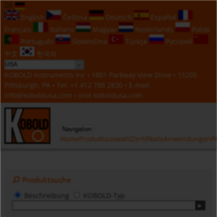
DE
English
Čeština
Deutsch
Español
Français
Italiano
Magyar
Nederlands
Polski
Português
Slovenčina
Türkçe
Русский
中文
한국의
KOBOLD Instruments Inc • 1801 Parkway View Drive • 15205
Pittsburgh, PA • Tel:
+1 412 788 2830
• E-mail:
info@koboldusa.com
• visit
koboldusa.com
Navigation
Home
Produktauswahl
Zertifikate
Anwendungen
P
Produktsuche
Beschreibung
KOBOLD-Typ