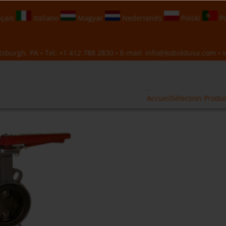
çais
Italiano
Magyar
Nederlands
Polski
Po
sburgh, PA • Tel:
+1 412 788 2830
• E-mail:
info@koboldusa.com
• v
Accueil
Sélection Produi