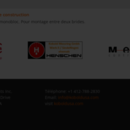
 construction
 monobloc. Pour montage entre deux brides.
s Inc.
Téléphone: +1 412-788-2830
 Drive
Email:
info@koboldusa.com
A
visit
koboldusa.com