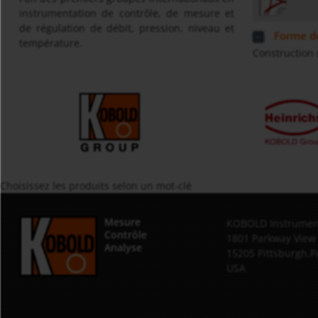
instrumentation de contrôle, de mesure et
de régulation de débit, pression, niveau et
Forme de
température.
Construction
Choisissez les produits selon un mot-clé
Mesure
KOBOLD Instrument
Contrôle
1801 Parkway View
Analyse
15205 Pittsburgh,P
USA