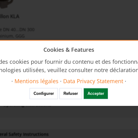
llon KLA
e DN 40...DN 300
minium, GGG
: PN 16
max. 180 °C
Cookies & Features
 des cookies pour fournir du contenu et des fonctionn
ique
nologies utilisées, veuillez consulter notre déclaratio
_kla-ta
·
Mentions légales
·
Data Privacy Statement
·
Configurer
Refuser
Accepter
d'utilisation
- Operating Instructions
ral Safety Instructions