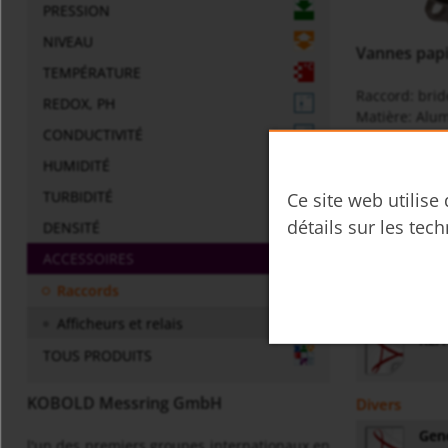
PRESSION
NIVEAU
Vannes papi
TEMPÉRATURE
Raccord: brid
REDOX, PH
Matière: Alu
CONDUCTIVITÉ
Pression max.
Température 
HUMIDITÉ
TURBIDITÉ
Ce site web utilise
Fiche techn
détails sur les tech
DENSITÉ
z1fr
ACCESSOIRES
Raccords
Instructions 
Afficheurs et relais
KLA 
TOUS PRODUITS
KOBOLD Messring GmbH
Divers
Gene
l'un des premiers groupes internationaux en