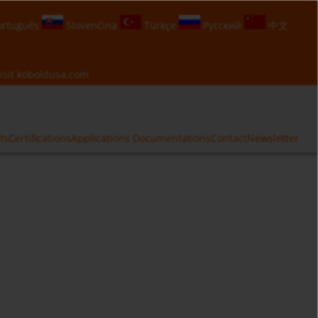
rtuguês
Slovenčina
Türkçe
Русский
中文
isit
koboldusa.com
ts
Certifications
Applications
Documentations
Contact
Newsletter