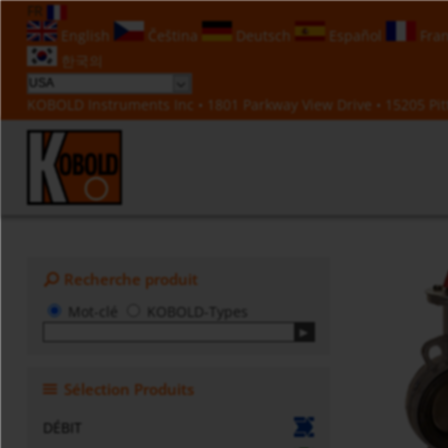
FR
English
Čeština
Deutsch
Español
Fran
한국의
KOBOLD Instruments Inc • 1801 Parkway View Drive • 15205 Pitt
Recherche produit
Mot-clé
KOBOLD-Types
Sélection Produits
DÉBIT