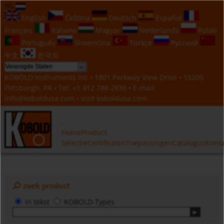
NL
English
Čeština
Deutsch
Español
Français
Italiano
Magyar
Nederlands
Polski
Português
Slovenčina
Türkçe
Русский
中文
한국의
KOBOLD Instruments Inc • 1801 Parkway View Drive • 15205
Pittsburgh, PA • Tel:
+1 412 788 2830
• E-mail:
info@koboldusa.com
• visit
koboldusa.com
Home
Product
Selectie
Certificaten
Toepassingen
Catalogus
Konta
zoek product
in tekst
KOBOLD-Types