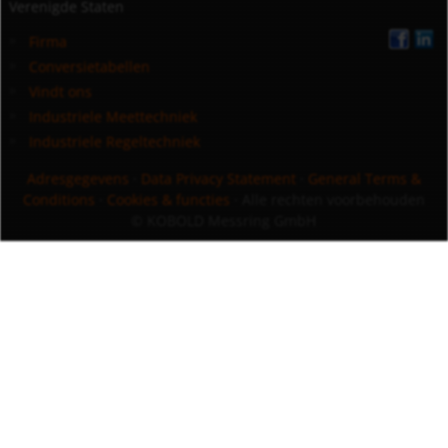
Verenigde Staten
Firma
Conversietabellen
Vindt ons
Industriele Meettechniek
Industriele Regeltechniek
Adresgegevens
·
Data Privacy Statement
·
General Terms &
Conditions
·
Cookies & functies
· Alle rechten voorbehouden
© KOBOLD Messring GmbH