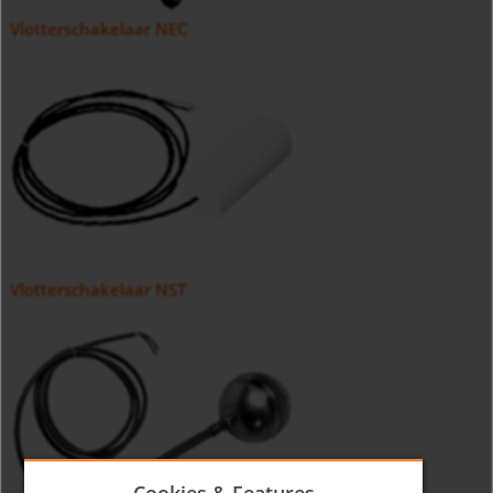
Vlotterschakelaar NEC
Vlotterschakelaar NST
Cookies & Features