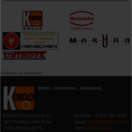
Products by Keyword
Meten . monitoren . analyseren
KOBOLD Instruments Inc.
telefoon: +1 412-788-2830
1801 Parkway View Drive
email:
info@koboldusa.com
15205 Pittsburgh,PA
visit
koboldusa.com