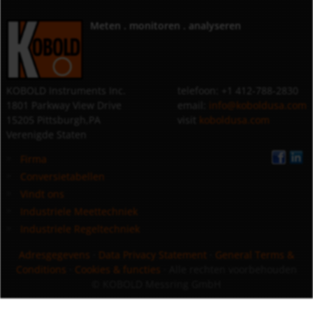
Meten . monitoren . analyseren
KOBOLD Instruments Inc.
telefoon: +1 412-788-2830
1801 Parkway View Drive
email:
info@koboldusa.com
15205 Pittsburgh,PA
visit
koboldusa.com
Verenigde Staten
Firma
Conversietabellen
Vindt ons
Industriele Meettechniek
Industriele Regeltechniek
Adresgegevens
·
Data Privacy Statement
·
General Terms &
Conditions
·
Cookies & functies
· Alle rechten voorbehouden
© KOBOLD Messring GmbH