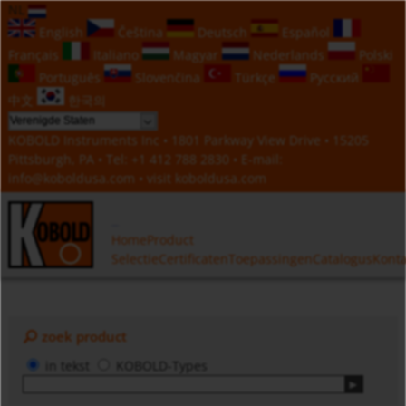
NL
English
Čeština
Deutsch
Español
Français
Italiano
Magyar
Nederlands
Polski
Português
Slovenčina
Türkçe
Русский
中文
한국의
KOBOLD Instruments Inc • 1801 Parkway View Drive • 15205
Pittsburgh, PA • Tel:
+1 412 788 2830
• E-mail:
info@koboldusa.com
• visit
koboldusa.com
Home
Product
Selectie
Certificaten
Toepassingen
Catalogus
Konta
zoek product
in tekst
KOBOLD-Types