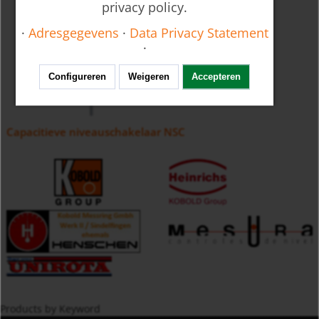
privacy policy.
·
Adresgegevens
·
Data Privacy Statement
·
Configureren
Weigeren
Accepteren
Capacitieve niveauschakelaar NSC
Products by Keyword