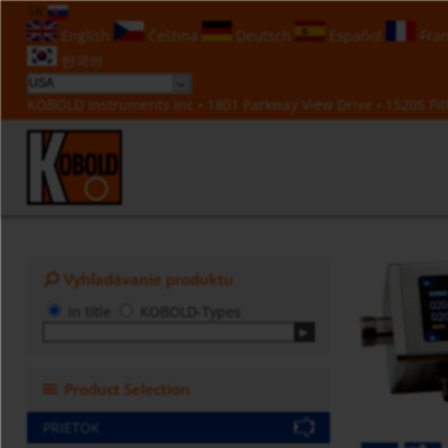
SK
English
Čeština
Deutsch
Español
Fran
한국의
KOBOLD Instruments Inc • 1801 Parkway View Drive • 15205 Pitt
Vyhľadávanie produktu
in title
KOBOLD-Types
Product Selection
PRIETOK