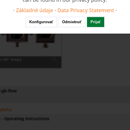
·
Základné údaje
·
Data Privacy Statement
·
Konfigurovať
Odmietnuť
Prijať
n 90° steps
-gb-flow
sluhu
- Operating Instructions