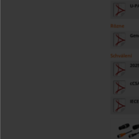
U-PA
Rôzne
Gene
Schválení
202
cCS
IEC