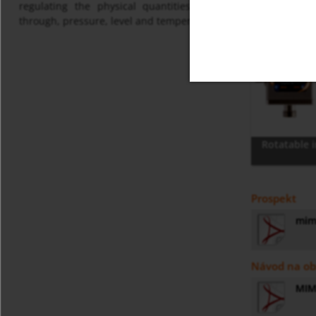
regulating the physical quantities of flow
through, pressure, level and temperature.
Rotatable i
Prospekt
mim
Návod na ob
MIM 