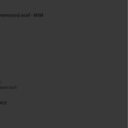
 nerezová oceľ - MIM
,
kaviciach
CE