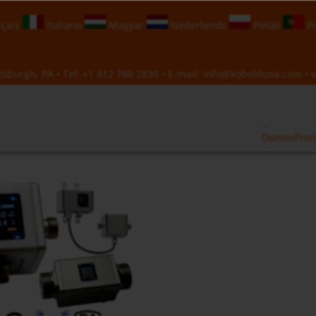
çais
Italiano
Magyar
Nederlands
Polski
Po
sburgh, PA • Tel:
+1 412 788 2830
• E-mail:
info@koboldusa.com
• v
Domov
Prod