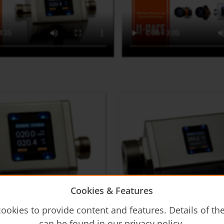
Cookies & Features
rsion ¼" - 1"
Compact version 2"
ookies to provide content and features. Details of t
can be found in our privacy policy.