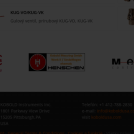
KUG-VO/KUG-VK
Gulový ventil, prírubový KUG-VO, KUG-VK
KOBOLD Instruments Inc.
Telefón: +1 412-788-2830
1801 Parkway View Drive
e-mail:
info@koboldusa.
15205 Pittsburgh,PA
visit
koboldusa.com
USA
ent
·
General Terms & Conditions
·
Cookies a funkcie
· Všetky práva