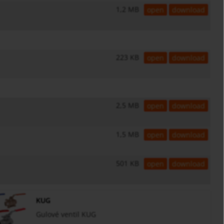
1,2 MB
open
download
223 KB
open
download
2,5 MB
open
download
1,5 MB
open
download
501 KB
open
download
KUG
Gulové ventil KUG