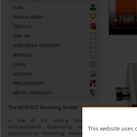
TLAK
VYKA-HLADINY
TEPLOTA
ORP, PH
ELEKTRICKÀ VODIVOST
MERACIA
ZÁKAL
HUSTOTA
PRISLUENSTVO
VŠETKY PRODUKTY
The KOBOLD Messring GmbH
is one of the leading international
Compact ve
instrumentation engineering enterprises
This website uses c
specialized on monitoring, measuring and