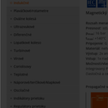
Indukčné
Plaváčkové/rotametre
Magnetický 
Oválne kolesá
Rozsah mera
Ultrazvukové
Presnosť
: ±(
p
:
16 bar
Diferenčné
max
t
:
+140°C
max
Lopatkové koleso
Pripojenie
: G
Materiál
: neh
Turbínové
Výstup
: 2x a
Vstup
: 1x ria
Vírové
Možnosti/vla
Coriolisovy
Integrovaný P
čiastočná a c
Teplotné
Náporové/terčíkové/klapkové
Propagačné 
Oscilačné
Indikátory prietoku
Regulátory prietoku