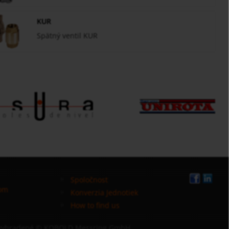
KUR
Spätný ventil KUR
Spoločnost
com
Konverzia Jednotiek
How to find us
 vyhradené
© KOBOLD Messring GmbH