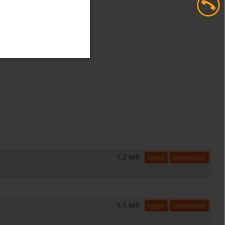
1,2 MB
open
download
3,5 MB
open
download