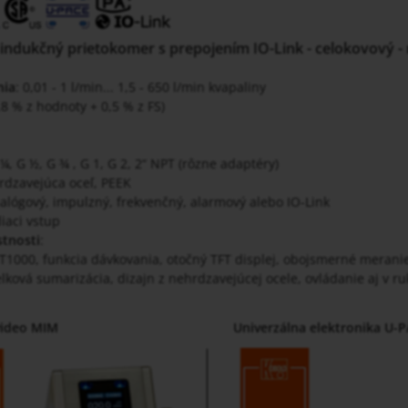
indukčný prietokomer s prepojením IO-Link - celokovový -
nia
: 0,01 - 1 l/min... 1,5 - 650 l/min kvapaliny
0,8 % z hodnoty + 0,5 % z FS)
 ¼, G ½, G ¾ , G 1, G 2, 2“ NPT (rôzne adaptéry)
rdzavejúca oceľ, PEEK
nalógový, impulzný, frekvenčný, alarmový alebo IO-Link
diaci vstup
stnosti
:
T1000, funkcia dávkovania, otočný TFT displej, obojsmerné meranie
elková sumarizácia, dizajn z nehrdzavejúcej ocele, ovládanie aj v ru
video MIM
Univerzálna elektronika U-PA