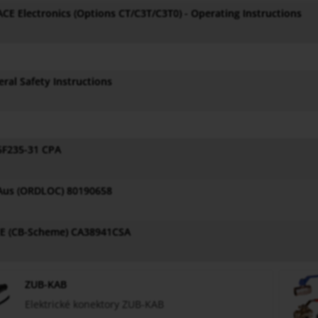
CE Electronics (Options CT/C3T/C3T0) - Operating Instructions
ral Safety Instructions
5F235-31 CPA
Aus (ORDLOC) 80190658
EE (CB-Scheme) CA38941CSA
ZUB-KAB
Elektrické konektory ZUB-KAB