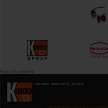
Products by Keyword
Meranie, monitoring, analýza
Základné údaje
·
Data Privacy Statem