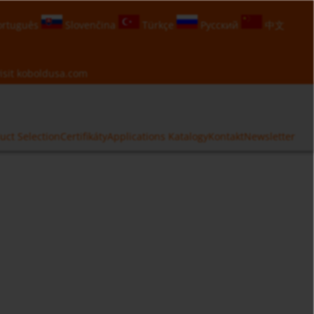
rtuguês
Slovenčina
Türkçe
Русский
中文
isit
koboldusa.com
uct Selection
Certifikáty
Applications
Katalogy
Kontakt
Newsletter