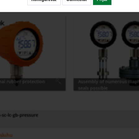
nal rubber protection
Assembly of numerous diap
seals possible
ic Elastomer, serves as
against impact
sc-lc-gb-pressure
sluhu