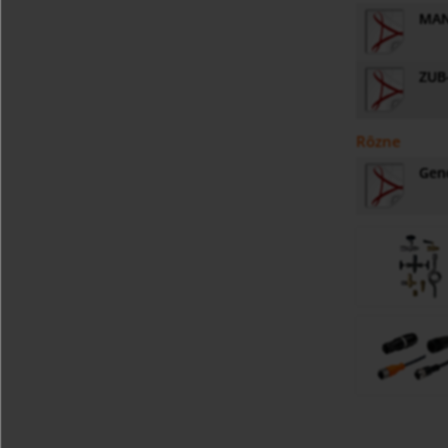
MAN
ZUB
Rôzne
Gene