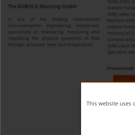
Výška číslic:
The KOBOLD Messring GmbH
vrátane meran
Veľký výber v
is one of the leading international
Možnosť defin
instrumentation engineering enterprises
vrátane line
specialized on monitoring, measuring and
možnosť až 2 
regulating the physical quantities of flow
Gumová ochra
through, pressure, level and temperature.
Veľký výber 
Špeciálne mer
Promotional 
This website uses c