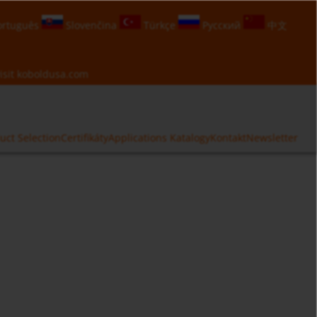
rtuguês
Slovenčina
Türkçe
Русский
中文
isit
koboldusa.com
uct Selection
Certifikáty
Applications
Katalogy
Kontakt
Newsletter