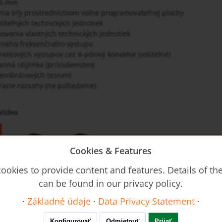
 16 mm
ia sily prostredníctvom voľne programovateľnej plochy
oliteľných technických jednotiek
ovania vlastných technických jednotiek
árneho frekvenčného výstupu
reléových výstupov cez 8-pólový konektor (voliteľné)
nná objímka (príslušenstvo)
membránových tesnení
acie rozsahy (na požiadanie)
Video
Cookies & Features
ookies to provide content and features. Details of t
can be found in our privacy policy.
·
Základné údaje
·
Data Privacy Statement
·
Konfigurovať
Odmietnuť
Prijať