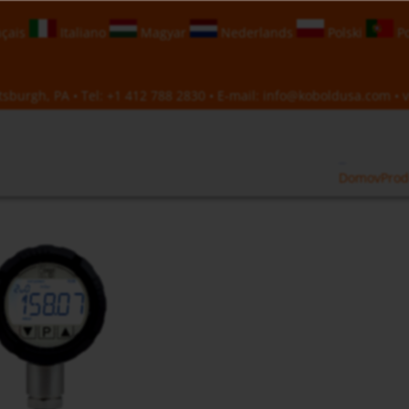
çais
Italiano
Magyar
Nederlands
Polski
Po
sburgh, PA • Tel:
+1 412 788 2830
• E-mail:
info@koboldusa.com
• v
Domov
Prod