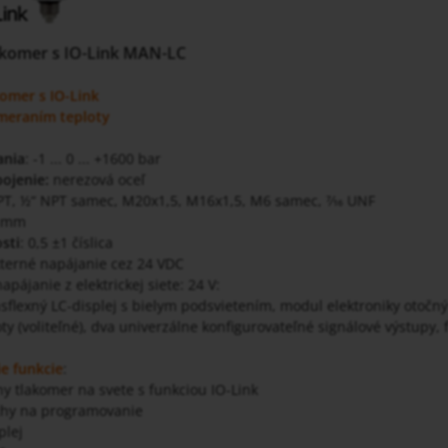
lakomer s IO-Link MAN-LC
komer s IO-Link
 meraním teploty
ania
: -1 ... 0 ... +1600 bar
pojenie:
nerezová oceľ
T, ½“ NPT samec, M20x1,5, M16x1,5, M6 samec, 7⁄16 UNF
0 mm
sti
: 0,5 ±1 číslica
xterné napájanie cez 24 VDC
 napájanie z elektrickej siete: 24 V:
sflexný LC-displej s bielym podsvietením, modul elektroniky otočný
ty (voliteľné), dva univerzálne konfigurovateľné signálové výstupy, 
ie funkcie
:
lny tlakomer na svete s funkciou IO-Link
chy na programovanie
plej