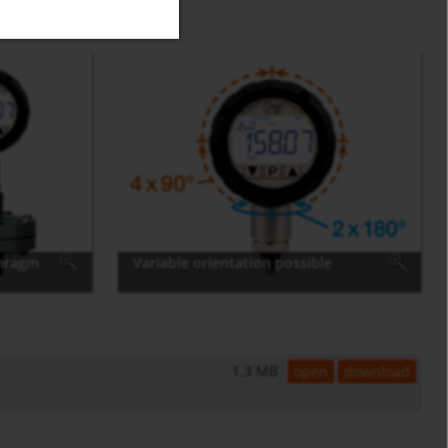
hragm
Variable orientation possible
1,3 MB
open
download