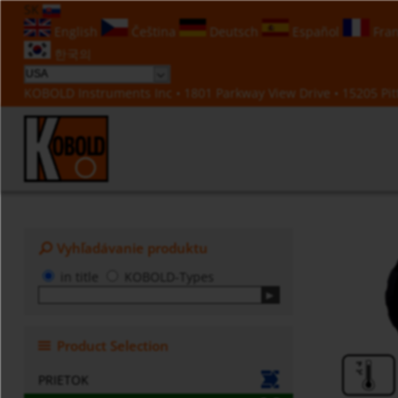
SK
English
Čeština
Deutsch
Español
Fran
한국의
KOBOLD Instruments Inc • 1801 Parkway View Drive • 15205 Pitt
Vyhľadávanie produktu
in title
KOBOLD-Types
Product Selection
PRIETOK