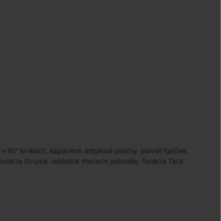
 v 90° krokoch, kapacitné dotykové plochy, pamäť špičiek,
funkcia IO-Link, voliteľné meracie jednotky, funkcia Tara