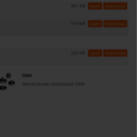
941 KB
open
download
519 KB
open
download
223 KB
open
download
DRM
Membránové oddeľovače DRM