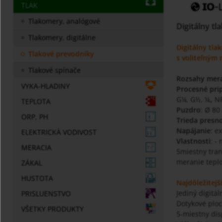
TLAK
Tlakomery, analógové
Digitálny t
Tlakomery, digitálne
Digitálny tla
Tlakové prevodníky
s voliteľným
Tlakové spínače
Rozsahy mer
VYKA-HLADINY
Procesné pri
G¼, G½, ¼„ NP
TEPLOTA
Puzdro
: Ø 8
ORP, PH
Trieda presno
Napájanie
: e
ELEKTRICKÀ VODIVOST
Vlastnosti
: -
MERACIA
5miestny tran
meranie teplo
ZÁKAL
HUSTOTA
Najdôležitejš
Jediný digitá
PRISLUENSTVO
Dotykové plo
VŠETKY PRODUKTY
5-miestny dis