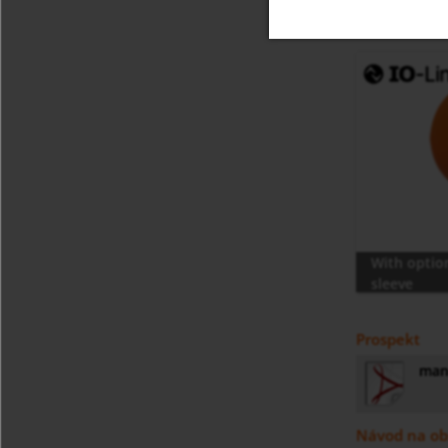
With optio
sleeve
Thermoplast
protection 
Prospekt
man-
Návod na ob