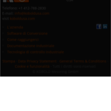
Telefono: +1 412-788-2830
E-mail:
info@koboldusa.com
visit
koboldusa.com
L`azienda
Software di Conversione
Come raggiungerci
Documentazione industriale
Tecnologia di controllo industriale
Stampa
·
Data Privacy Statement
·
General Terms & Conditions
·
Cookie e funzionalità
· Tutti i diritti sono riservati
© KOBOLD Messring GmbH