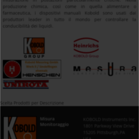
produzione chimica, così come in quella alimentare o
farmaceutica, i dispositivi manuali Kobold sono usati dai
produttori leader in tutto il mondo per controllare la
conducibilità dei liquidi.
Scelta Prodotti per Descrizione
Misura
KOBOLD Instruments Inc.
Monitoraggio
1801 Parkway View Drive
15205 Pittsburgh,PA
USA