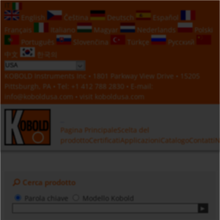
IT
English
Čeština
Deutsch
Español
Français
Italiano
Magyar
Nederlands
Polski
Português
Slovenčina
Türkçe
Русский
中文
한국의
KOBOLD Instruments Inc • 1801 Parkway View Drive • 15205
Pittsburgh, PA • Tel:
+1 412 788 2830
• E-mail:
info@koboldusa.com
• visit
koboldusa.com
Pagina Principale
Scelta del
prodotto
Certificati
Applicazioni
Catalogo
Contatti
N
Cerca prodotto
Parola chiave
Modello Kobold