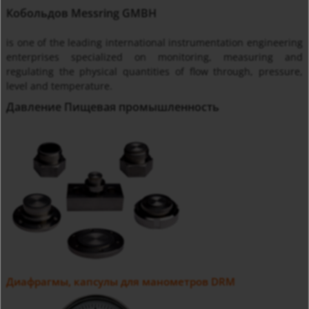
Кобольдов Messring GMBH
is one of the leading international instrumentation engineering
enterprises specialized on monitoring, measuring and
regulating the physical quantities of flow through, pressure,
level and temperature.
Давление Пищевая промышленность
Диафрагмы, капсулы для манометров DRM