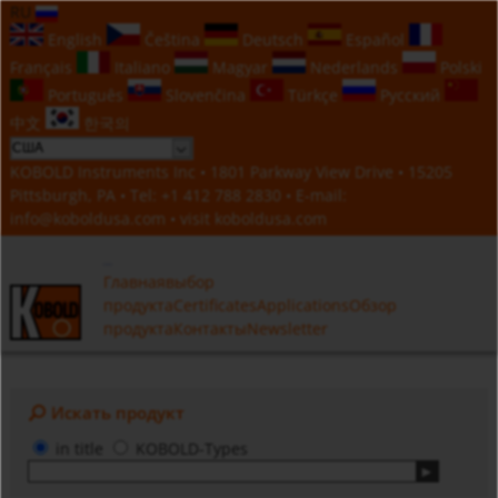
RU
English
Čeština
Deutsch
Español
Français
Italiano
Magyar
Nederlands
Polski
Português
Slovenčina
Türkçe
Русский
中文
한국의
KOBOLD Instruments Inc • 1801 Parkway View Drive • 15205
Pittsburgh, PA • Tel:
+1 412 788 2830
• E-mail:
info@koboldusa.com
• visit
koboldusa.com
Главная
выбор
продукта
Certificates
Applications
Обзор
продукта
Контакты
Newsletter
Искать продукт
in title
KOBOLD-Types