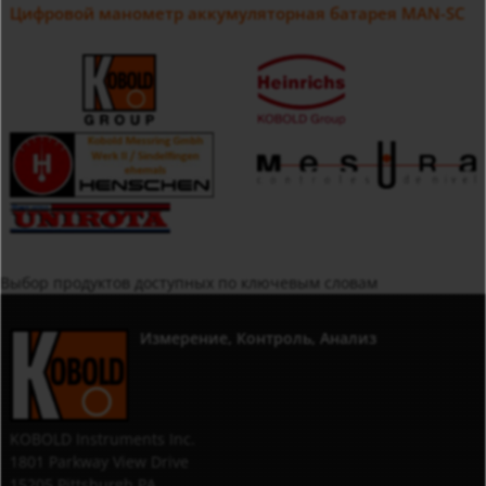
Цифровой манометр аккумуляторная батарея MAN-SC
Выбор продуктов доступных по ключевым словам
Измерение, Контроль, Анализ
KOBOLD Instruments Inc.
1801 Parkway View Drive
15205 Pittsburgh,PA