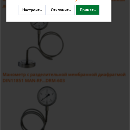
диафрагмой DIN11851 MAN-RF...M21...DRM-602
Настроить
Отклонить
Принять
Манометр с разделительной мембранной диафрагмой
DIN11851 MAN-RF...DRM-603