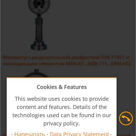
Манометр с разделительной диафрагмой DIN 11851 и
охлаждающим элементом MAN-RF...MZB-711...DRM-602
Cookies & Features
This website uses cookies to provide
content and features. Details of the
technologies used can be found in our
privacy policy.
·
Напечатать
·
Data Privacy Statement
·
Контактный манометр с разделительной мембранной