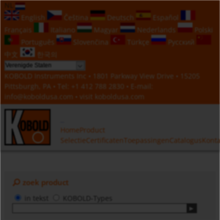
NL
English
Čeština
Deutsch
Español
Français
Italiano
Magyar
Nederlands
Polski
Português
Slovenčina
Türkçe
Русский
中文
한국의
KOBOLD Instruments Inc • 1801 Parkway View Drive • 15205
Pittsburgh, PA • Tel:
+1 412 788 2830
• E-mail:
info@koboldusa.com
• visit
koboldusa.com
Home
Product
Selectie
Certificaten
Toepassingen
Catalogus
Konta
zoek product
in tekst
KOBOLD-Types