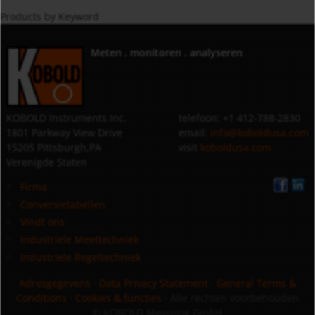
Products by Keyword
Meten . monitoren . analyseren
KOBOLD Instruments Inc.
telefoon: +1 412-788-2830
1801 Parkway View Drive
email:
info@koboldusa.com
15205 Pittsburgh,PA
visit
koboldusa.com
Verenigde Staten
Firma
Conversietabellen
Vindt ons
Industriele Meettechniek
Industriele Regeltechniek
Adresgegevens
·
Data Privacy Statement
·
General Terms &
Conditions
·
Cookies & functies
· Alle rechten voorbehouden
© KOBOLD Messring GmbH