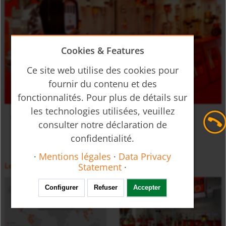
Cookies & Features
Ce site web utilise des cookies pour
fournir du contenu et des
fonctionnalités. Pour plus de détails sur
débitmètres multiples sur manifold pour eauUSR
les technologies utilisées, veuillez
plus de vidéos
consulter notre déclaration de
confidentialité.
·
Mentions légales
·
Data Privacy
Les filiales au monde
Calendrier salons
Statement
·
Configurer
Refuser
Accepter
Sonde à résistance avec connecteur MMA