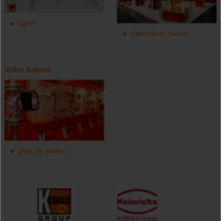
carte
Calendrier salons
Vidéo Kobold
Débitmètre massique thermique KEC
plus de vidéos