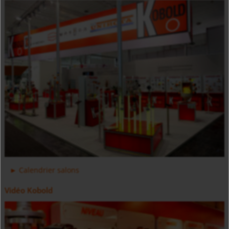
Débitmètre à roues ovales haute pression DON-H
Electronique de comptage et dosage ZOK
Calendrier salons
Vidéo Kobold
Débitmètre à ultrason non intrusif DUC