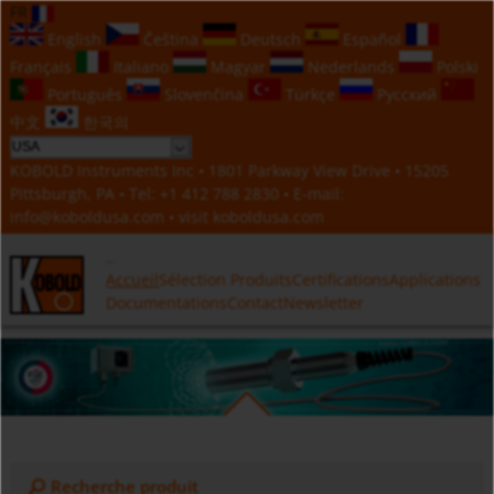
FR
English
Čeština
Deutsch
Español
Français
Italiano
Magyar
Nederlands
Polski
Português
Slovenčina
Türkçe
Русский
中文
한국의
KOBOLD Instruments Inc • 1801 Parkway View Drive • 15205
Pittsburgh, PA • Tel:
+1 412 788 2830
• E-mail:
info@koboldusa.com
• visit
koboldusa.com
Accueil
Sélection Produits
Certifications
Applications
Documentations
Contact
Newsletter
Recherche produit