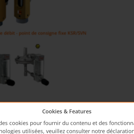
e débit - point de consigne fixe KSR/SVN
à flotteur KDF-9/KDG-9
Cookies & Features
 des cookies pour fournir du contenu et des fonctionn
nologies utilisées, veuillez consulter notre déclaratio