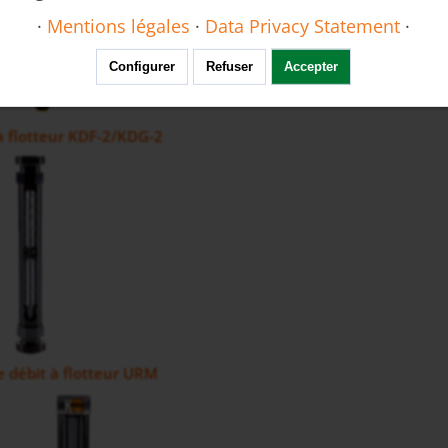
·
Mentions légales
·
Data Privacy Statement
·
Configurer
Refuser
Accepter
à flotteur KDF-2/KDG-2
e débit à flotteur URM