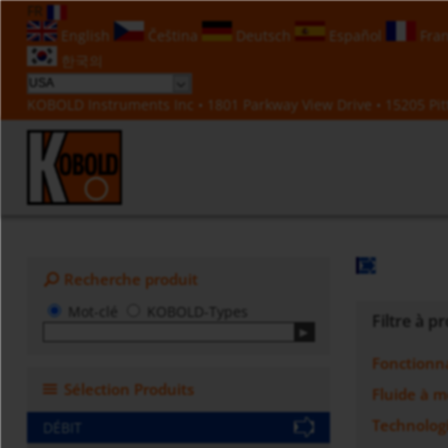
FR
English
Čeština
Deutsch
Español
Fran
한국의
KOBOLD Instruments Inc • 1801 Parkway View Drive • 15205 Pitt
Recherche produit
Mot-clé
KOBOLD-Types
Filtre à p
Fonctionna
Sélection Produits
Fluide à 
Technolog
DÉBIT