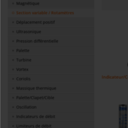
Magnétique
Section variable / Rotamètres
Déplacement positif
Ultrasonique
Pression différentielle
Palette
Turbine
Vortex
Indicateur/Co
Coriolis
Massique thermique
Palette/Clapet/Cible
Oscillation
Indicateurs de débit
Limiteurs de débit