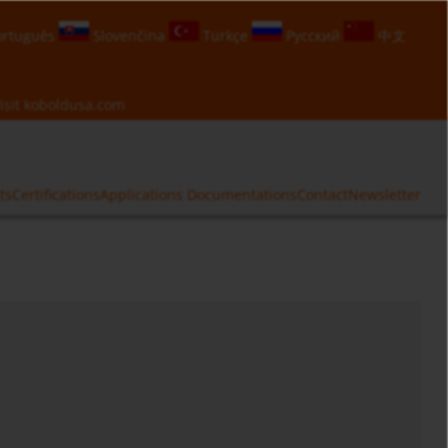
rtuguês
Slovenčina
Türkçe
Русский
中文
isit
koboldusa.com
ts
Certifications
Applications
Documentations
Contact
Newsletter