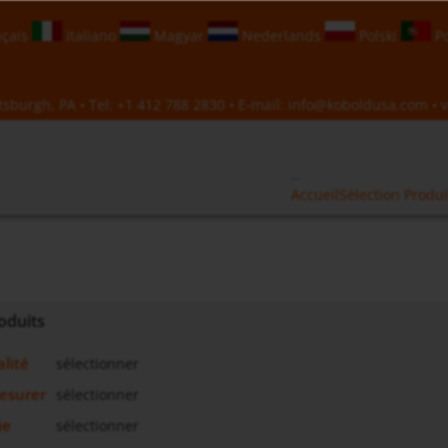
çais
Italiano
Magyar
Nederlands
Polski
Po
sburgh, PA • Tel:
+1 412 788 2830
• E-mail:
info@koboldusa.com
• v
Accueil
Sélection Produi
roduits
lité
sélectionner
mesurer
sélectionner
ie
sélectionner