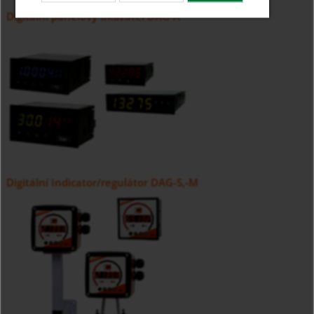
Digitální panelový ukazatel DAG-A
Digitální Indicator/regulátor DAG-S,-M