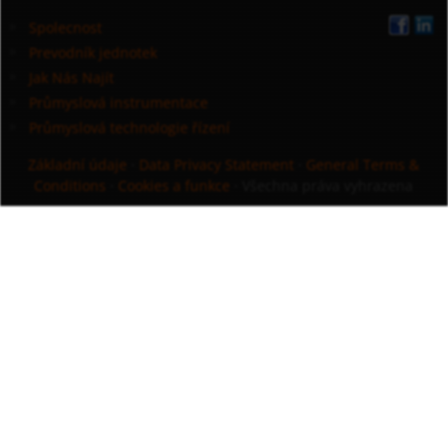
Spolecnost
Prevodník jednotek
Jak Nás Najít
Průmyslová instrumentace
Průmyslová technologie řízení
Základní údaje
·
Data Privacy Statement
·
General Terms &
Conditions
·
Cookies a funkce
· Všechna práva vyhrazena