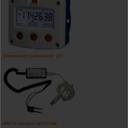
Diferenciální průtokoměr ZFC
HART® Modem HARTCOM