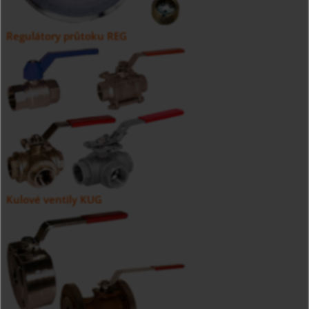
Regulátory průtoku REG
Kulové ventily KUG