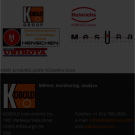
Výběr produktů podle klíčového slova
Měření, monitoring, analýza
KOBOLD Instruments Inc.
Telefon: +1 412-788-2830
1801 Parkway View Drive
e-mail:
info@koboldusa.com
15205 Pittsburgh,PA
visit
koboldusa.com
USA