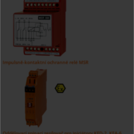
Impulsně-kontaktní ochranné relé MSR
Oddělovací spínací zesilovač pro iniciátory KFD-2, KFA-6