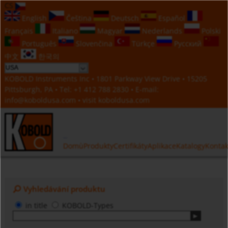
CS
English
Čeština
Deutsch
Español
Français
Italiano
Magyar
Nederlands
Polski
Português
Slovenčina
Türkçe
Русский
中文
한국의
KOBOLD Instruments Inc • 1801 Parkway View Drive • 15205
Pittsburgh, PA • Tel:
+1 412 788 2830
• E-mail:
info@koboldusa.com
• visit
koboldusa.com
Domù
Produkty
Certifikáty
Aplikace
Katalogy
Kontak
Vyhledávání produktu
in title
KOBOLD-Types