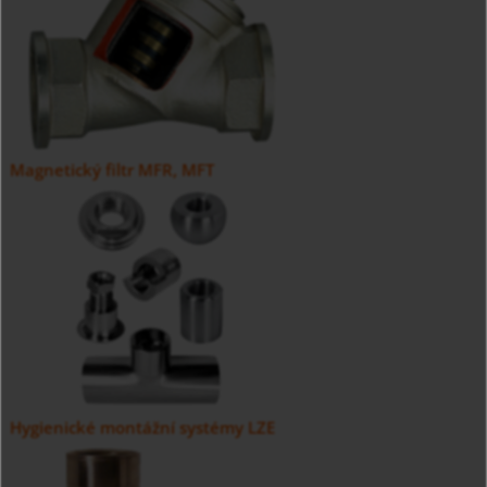
Magnetický filtr MFR, MFT
Hygienické montážní systémy LZE