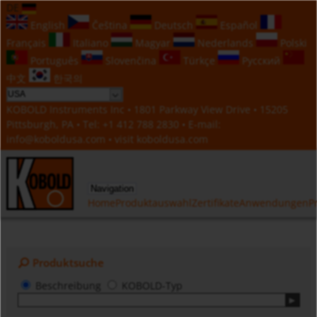
DE
English
Čeština
Deutsch
Español
Français
Italiano
Magyar
Nederlands
Polski
Português
Slovenčina
Türkçe
Русский
中文
한국의
KOBOLD Instruments Inc • 1801 Parkway View Drive • 15205
Pittsburgh, PA • Tel:
+1 412 788 2830
• E-mail:
info@koboldusa.com
• visit
koboldusa.com
Navigation
Home
Produktauswahl
Zertifikate
Anwendungen
P
Produktsuche
Beschreibung
KOBOLD-Typ