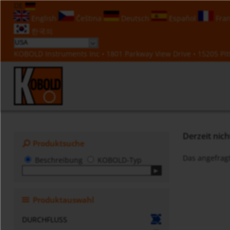
DE
English
Čeština
Deutsch
Español
Fran
한국의
KOBOLD Instruments Inc • 1801 Parkway View Drive • 15205 Pitt
Derzeit nic
Produktsuche
Das angefragt
Beschreibung
KOBOLD-Typ
Produktauswahl
DURCHFLUSS