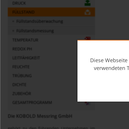
DRUCK
FÜLLSTAND
Füllstandsüberwachung
Füllstandsmessung
TEMPERATUR
REDOX PH
LEITFÄHIGKEIT
Diese Webseite 
FEUCHTE
verwendeten T
TRÜBUNG
DICHTE
ZUBEHÖR
GESAMTPROGRAMM
Die KOBOLD Messring GmbH
gehört zu den führenden Unternehmen im