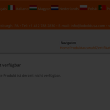
çais
Italiano
Magyar
Nederlands
Polski
Po
sburgh, PA • Tel:
+1 412 788 2830
• E-mail:
info@koboldusa.com
• v
Navigation
Home
Produktauswahl
Zertifika
ht verfügbar
e Produkt ist derzeit nicht verfügbar.