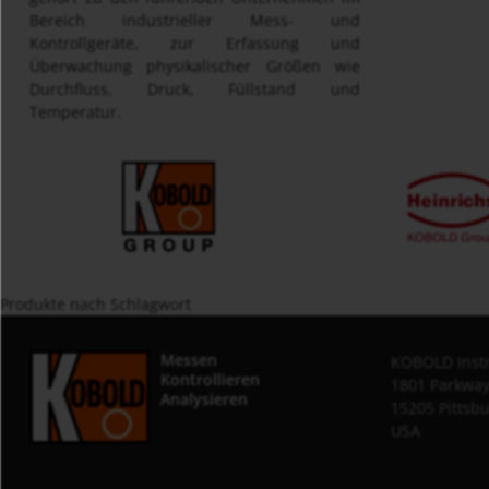
Bereich industrieller Mess- und
Kontrollgeräte, zur Erfassung und
Überwachung physikalischer Größen wie
Durchfluss, Druck, Füllstand und
Temperatur.
Produkte nach Schlagwort
Messen
KOBOLD Instr
Kontrollieren
1801 Parkway
Analysieren
15205 Pittsb
USA