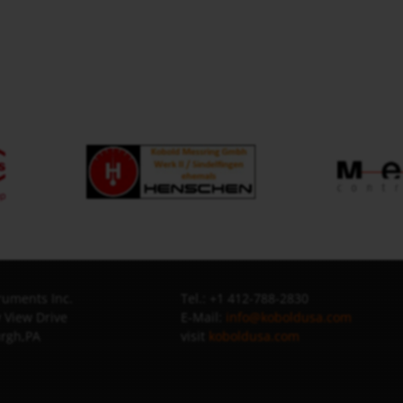
uments Inc.
Tel.: +1 412-788-2830
 View Drive
E-Mail:
info@koboldusa.com
urgh,PA
visit
koboldusa.com