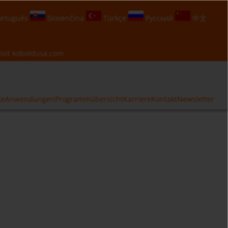
rtuguês
Slovenčina
Türkçe
Русский
中文
isit
koboldusa.com
te
Anwendungen
Programmübersicht
Karriere
Kontakt
Newsletter