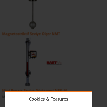
Magnetostriktif Seviye Ölçer NMT
Mini Bypass Seviye Göstergesi NBK-M
Mini Bypass Level Indicator NBK-M
Cookies & Features