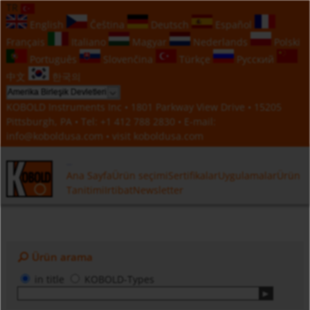
TR
English
Čeština
Deutsch
Español
Français
Italiano
Magyar
Nederlands
Polski
Português
Slovenčina
Türkçe
Русский
中文
한국의
KOBOLD Instruments Inc • 1801 Parkway View Drive • 15205
Pittsburgh, PA • Tel:
+1 412 788 2830
• E-mail:
info@koboldusa.com
• visit
koboldusa.com
Ana Sayfa
Ürün seçimi
Sertifikalar
Uygulamalar
Ürün
Tanitimi
Irtibat
Newsletter
Ürün arama
in title
KOBOLD-Types