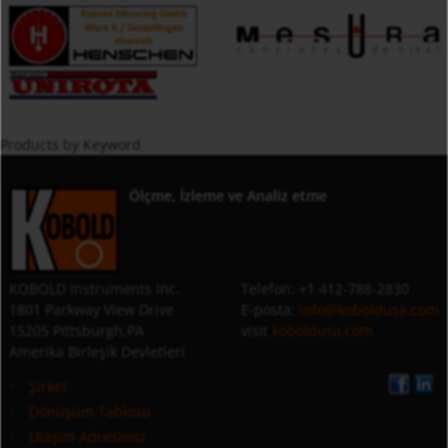
Products by Keyword
Ölçme, İzleme ve Analiz etme
KOBOLD Instruments Inc.
Telefon: +1 412-788-2830
1801 Parkway View Drive
E-posta:
info@koboldusa.com
15205 Pittsburgh,PA
visit
koboldusa.com
Amerika Birleşik Devletleri
Şirket
Dönüşüm Tablosu
Ulaşım Adresimiz