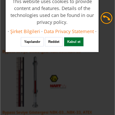
This website uses cookies to provide
content and features. Details of the
technologies used can be found in our
privacy policy.
·
Şirket Bilgileri
·
Data Privacy Statement
·
Yapılandır
Reddet
Kabul et
Bypass Seviye Göstergesi NBK-03...NBK-33
Bypass Seviye Göstergesi NBK-03...NBK-33, ATEX