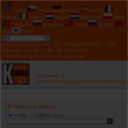
PT
English
Čeština
Deutsch
Español
Français
Italiano
Magyar
Nederlands
Polski
Português
Slovenčina
Türkçe
Русский
中文
한국의
KOBOLD Instruments Inc • 1801 Parkway View Drive • 15205
Pittsburgh, PA • Tel:
+1 412 788 2830
• E-mail:
info@koboldusa.com
• visit
koboldusa.com
Inicio
Seleção do
produto
Certificados
Applications
Catálogo
Contac
Pesquisa de produto
in title
KOBOLD-Types