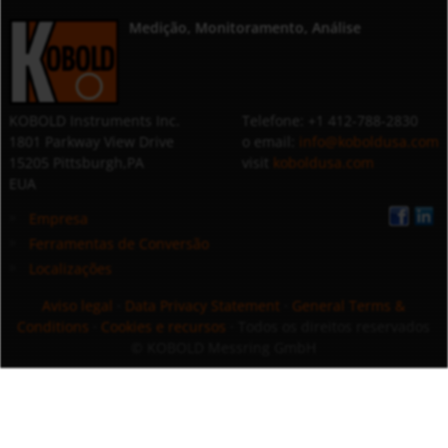
Medição, Monitoramento, Análise
KOBOLD Instruments Inc.
Telefone: +1 412-788-2830
1801 Parkway View Drive
o email:
info@koboldusa.com
15205 Pittsburgh,PA
visit
koboldusa.com
EUA
Empresa
Ferramentas de Conversão
Localizações
Aviso legal
·
Data Privacy Statement
·
General Terms &
Conditions
·
Cookies e recursos
· Todos os direitos reservados
© KOBOLD Messring GmbH