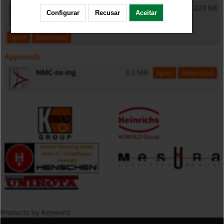
General Safety Instructions
223 KB
Configurar
Recusar
Aceitar
open
download
Approvals
NMC-ex-ing
3,3 MB
open
download
Products by Keyword