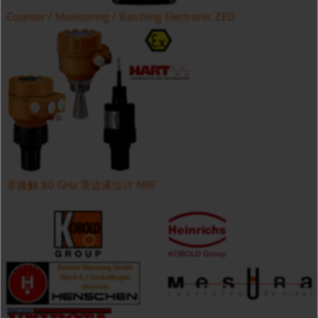
Counter / Monitoring / Batching Electronic ZED
非接触 80 GHz 雷达液位计 NRE