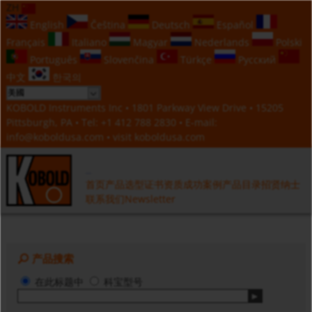
ZH
English
Čeština
Deutsch
Español
Français
Italiano
Magyar
Nederlands
Polski
Português
Slovenčina
Türkçe
Русский
中文
한국의
KOBOLD Instruments Inc • 1801 Parkway View Drive • 15205
Pittsburgh, PA • Tel:
+1 412 788 2830
• E-mail:
info@koboldusa.com
• visit
koboldusa.com
首页
产品选型
证书资质
成功案例
产品目录
招贤纳士
联系我们
Newsletter
产品搜索
在此标题中
科宝型号