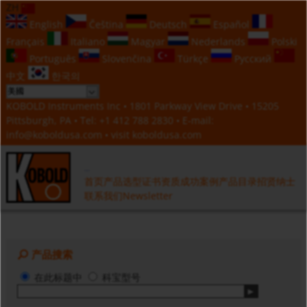
ZH
English
Čeština
Deutsch
Español
Français
Italiano
Magyar
Nederlands
Polski
Português
Slovenčina
Türkçe
Русский
中文
한국의
KOBOLD Instruments Inc • 1801 Parkway View Drive • 15205
Pittsburgh, PA • Tel:
+1 412 788 2830
• E-mail:
info@koboldusa.com
• visit
koboldusa.com
首页
产品选型
证书资质
成功案例
产品目录
招贤纳士
联系我们
Newsletter
产品搜索
在此标题中
科宝型号