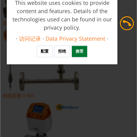
This website uses cookies to provide
content and features. Details of the
technologies used can be found in our
差压流量计 RCD
privacy policy.
·
访问记录
·
Data Privacy Statement
·
配置
拒绝
接受
热能流量计 KEC