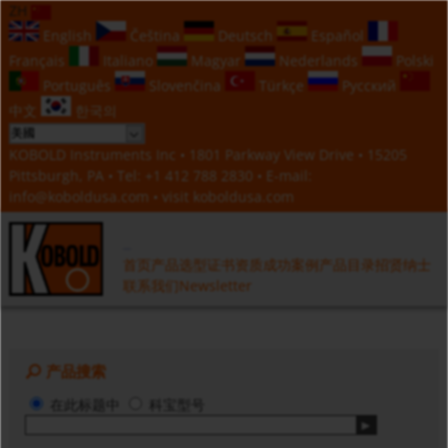
ZH
English
Čeština
Deutsch
Español
Français
Italiano
Magyar
Nederlands
Polski
Português
Slovenčina
Türkçe
Русский
中文
한국의
KOBOLD Instruments Inc • 1801 Parkway View Drive • 15205
Pittsburgh, PA • Tel:
+1 412 788 2830
• E-mail:
info@koboldusa.com
• visit
koboldusa.com
首页
产品选型
证书资质
成功案例
产品目录
招贤纳士
联系我们
Newsletter
产品搜索
在此标题中
科宝型号