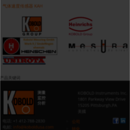
气体速度传感器 KAH
产品关键词
测量
KOBOLD Instruments Inc.
监控
1801 Parkway View Drive
分析
15205 Pittsburgh,PA
美國
电话: +1 412-788-2830
公司
电邮:
info@koboldusa.com
转化