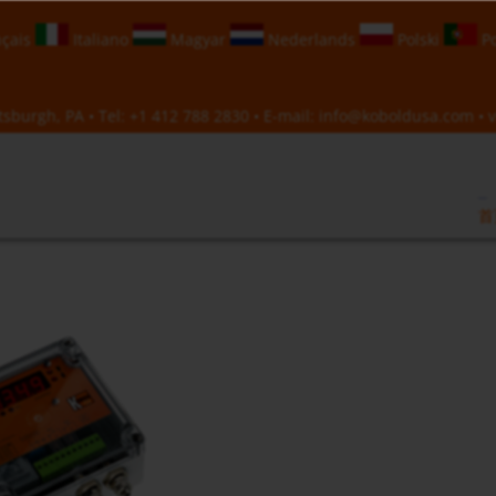
çais
Italiano
Magyar
Nederlands
Polski
Po
sburgh, PA • Tel:
+1 412 788 2830
• E-mail:
info@koboldusa.com
• v
首