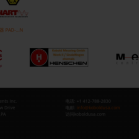
PAD-...N
nts Inc.
电话: +1 412-788-2830
w Drive
电邮:
info@koboldusa.com
,PA
访问koboldusa.com