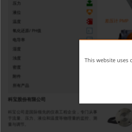
压力
液位
差压计 PMP
温度
氧化还原/ PH值
电导率
湿度
浊度
This website uses c
密度
附件
所有产品
差压变送器 P
科宝股份有限公司
科宝公司是国际领先的仪表工程企业，专门从事
于流量、压力、液位和温度等物理量的监控、测
量与调节。