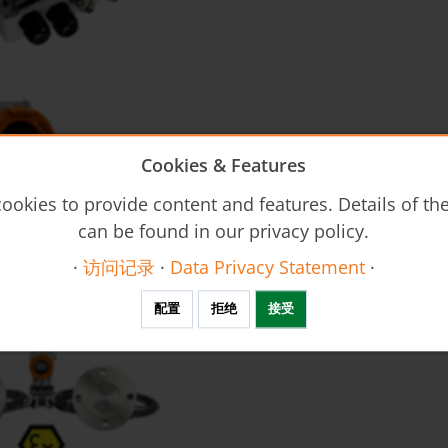
Cookies & Features
ookies to provide content and features. Details of t
can be found in our privacy policy.
·
访问记录
·
Data Privacy Statement
·
AD
配置
拒绝
接受