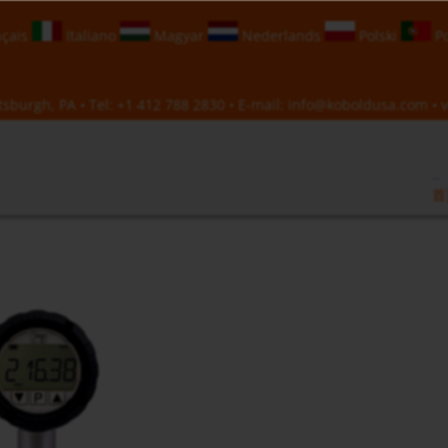
çais
Italiano
Magyar
Nederlands
Polski
Po
sburgh, PA • Tel:
+1 412 788 2830
• E-mail:
info@koboldusa.com
• v
首