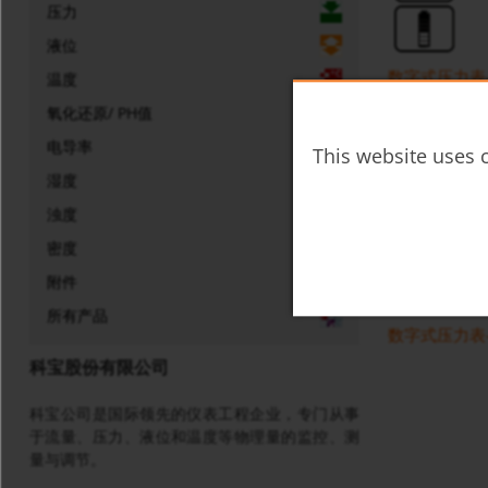
压力
液位
数字式压力表-
温度
氧化还原/ PH值
电导率
This website uses c
湿度
浊度
密度
附件
所有产品
数字式压力表-带I
科宝股份有限公司
科宝公司是国际领先的仪表工程企业，专门从事
于流量、压力、液位和温度等物理量的监控、测
量与调节。