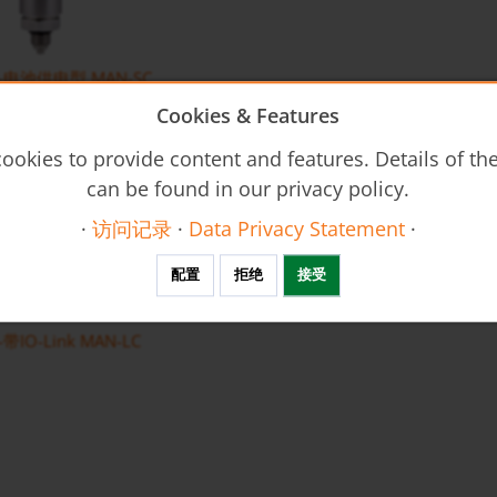
电池供电型 MAN-SC
Cookies & Features
ookies to provide content and features. Details of t
can be found in our privacy policy.
·
访问记录
·
Data Privacy Statement
·
配置
拒绝
接受
O-Link MAN-LC