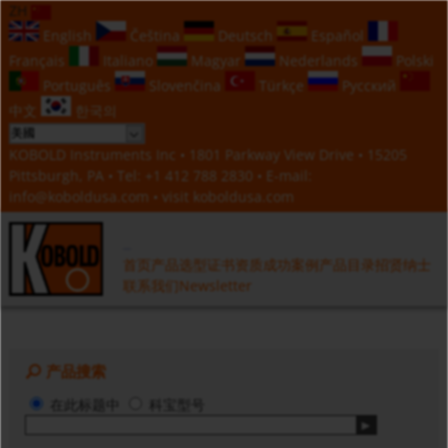
ZH
English
Čeština
Deutsch
Español
Français
Italiano
Magyar
Nederlands
Polski
Português
Slovenčina
Türkçe
Русский
中文
한국의
KOBOLD Instruments Inc • 1801 Parkway View Drive • 15205
Pittsburgh, PA • Tel:
+1 412 788 2830
• E-mail:
info@koboldusa.com
• visit
koboldusa.com
首页
产品选型
证书资质
成功案例
产品目录
招贤纳士
联系我们
Newsletter
产品搜索
在此标题中
科宝型号