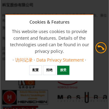
科宝股份有限公司
科宝公司是国际领先的仪表工程企业，专门从事于流量、压力、液位
和温度等物理量的监控、测量与调节。
Cookies & Features
無匹配
This website uses cookies to provide
content and features. Details of the
無法找到符合設定篩選條件的產品。
technologies used can be found in our
請放鬆您的搜尋條件（例如，只輸入最多三位數的產品代碼，不加任
privacy policy.
何附加碼）
或直接與我們
聯絡
。
·
访问记录
·
Data Privacy Statement
·
配置
拒绝
接受