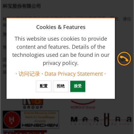
科宝股份有限公司
科宝公司是国际领先的仪表工程企业，专门从事于流量、压力、液位
和温度等物理量的监控、测量与调节。
Cookies & Features
無匹配
This website uses cookies to provide
content and features. Details of the
無法找到符合設定篩選條件的產品。
technologies used can be found in our
請放鬆您的搜尋條件（例如，只輸入最多三位數的產品代碼，不加任
privacy policy.
何附加碼）
或直接與我們
聯絡
。
·
访问记录
·
Data Privacy Statement
·
配置
拒绝
接受