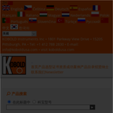
ZH
English
Čeština
Deutsch
Español
Français
Italiano
Magyar
Nederlands
Polski
Português
Slovenčina
Türkçe
Русский
中文
한국의
KOBOLD Instruments Inc • 1801 Parkway View Drive • 15205
Pittsburgh, PA • Tel:
+1 412 788 2830
• E-mail:
info@koboldusa.com
• visit
koboldusa.com
首页
产品选型
证书资质
成功案例
产品目录
招贤纳士
联系我们
Newsletter
产品搜索
在此标题中
科宝型号