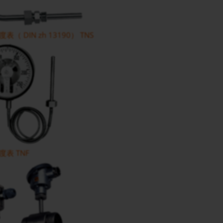
（ DIN zh 13190） TNS
表 TNF