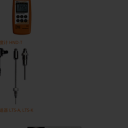
计 HND-T
LTS-A, LTS-K