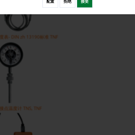
配置
拒绝
接受
 DIN zh 13190标准 TNF
点温度计 TNS, TNF