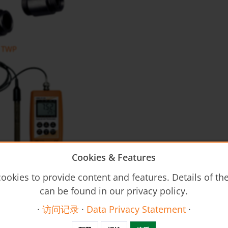
TWP
Cookies & Features
氧化还原、温度测量仪 HND-R
ookies to provide content and features. Details of t
can be found in our privacy policy.
·
访问记录
·
Data Privacy Statement
·