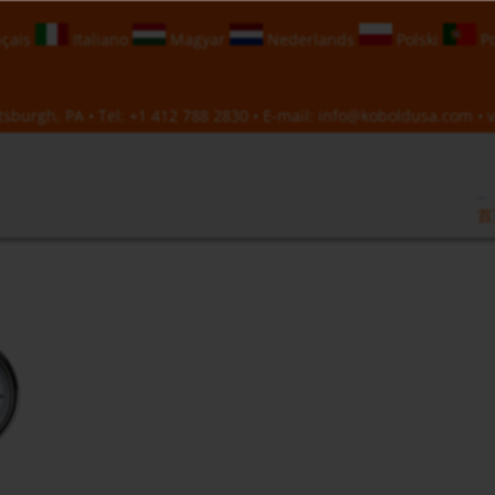
çais
Italiano
Magyar
Nederlands
Polski
Po
sburgh, PA • Tel:
+1 412 788 2830
• E-mail:
info@koboldusa.com
• v
首