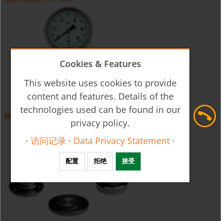
Cookies & Features
This website uses cookies to provide
content and features. Details of the
technologies used can be found in our
隔膜压力表 MAN-RF...D
privacy policy.
·
访问记录
·
Data Privacy Statement
·
配置
拒绝
接受