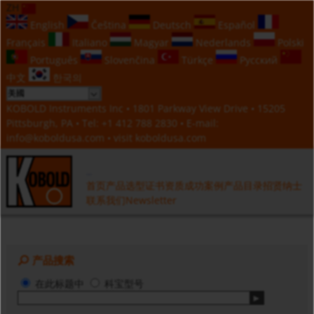
ZH
English
Čeština
Deutsch
Español
Français
Italiano
Magyar
Nederlands
Polski
Português
Slovenčina
Türkçe
Русский
中文
한국의
KOBOLD Instruments Inc • 1801 Parkway View Drive • 15205
Pittsburgh, PA • Tel:
+1 412 788 2830
• E-mail:
info@koboldusa.com
• visit
koboldusa.com
首页
产品选型
证书资质
成功案例
产品目录
招贤纳士
联系我们
Newsletter
产品搜索
在此标题中
科宝型号