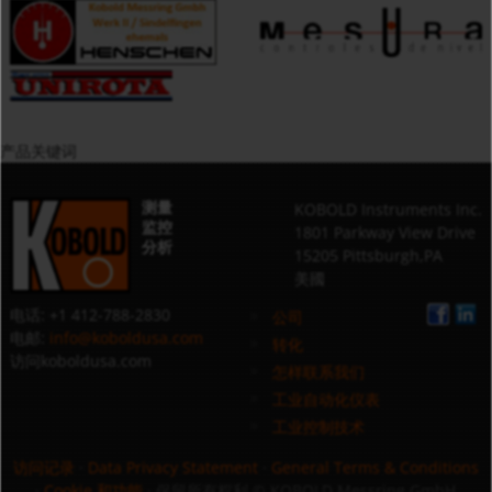
产品关键词
测量
KOBOLD Instruments Inc.
监控
1801 Parkway View Drive
分析
15205 Pittsburgh,PA
美國
电话: +1 412-788-2830
公司
电邮:
info@koboldusa.com
转化
访问koboldusa.com
怎样联系我们
工业自动化仪表
工业控制技术
访问记录
·
Data Privacy Statement
·
General Terms & Conditions
·
Cookie 和功能
· 保留所有权利
© KOBOLD Messring GmbH