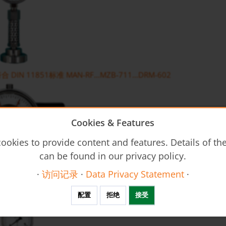
IN 11851标准 MAN-RF...MZB-711...DRM-602
Cookies & Features
ookies to provide content and features. Details of t
can be found in our privacy policy.
·
访问记录
·
Data Privacy Statement
·
符合 DIN11851标准 MAN-RF...M21...DRM-602
配置
拒绝
接受