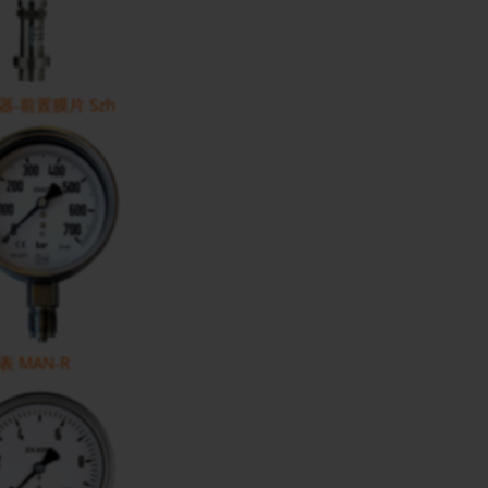
-前置膜片 Szh
 MAN-R