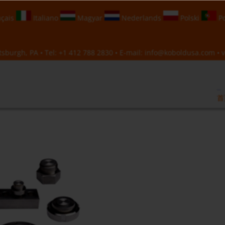
çais
Italiano
Magyar
Nederlands
Polski
Po
sburgh, PA • Tel:
+1 412 788 2830
• E-mail:
info@koboldusa.com
• v
首