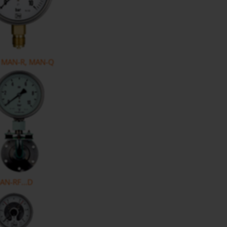
AN-R, MAN-Q
-RF...D