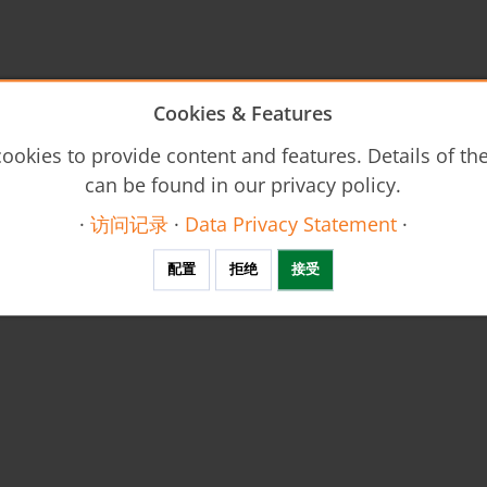
Cookies & Features
ookies to provide content and features. Details of t
can be found in our privacy policy.
·
访问记录
·
Data Privacy Statement
·
配置
拒绝
接受