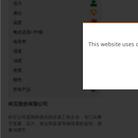
压力
液位
温度
氧化还原/ PH值
电导率
This website uses c
湿度
浊度
密度
附件
所有产品
科宝股份有限公司
科宝公司是国际领先的仪表工程企业，专门从事
于流量、压力、液位和温度等物理量的监控、测
量与调节。