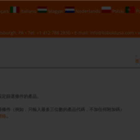
çais
Italiano
Magyar
Nederlands
Polski
Po
sburgh, PA • Tel:
+1 412 788 2830
• E-mail:
info@koboldusa.com
• v
首
設定篩選條件的產品。
尋條件（例如，只輸入最多三位數的產品代碼，不加任何附加碼）
聯絡
。