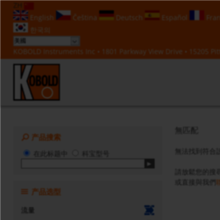
ZH
English
Čeština
Deutsch
Español
Fran
한국의
KOBOLD Instruments Inc • 1801 Parkway View Drive • 15205 Pitt
無匹配
产品搜索
無法找到符合
在此标题中
科宝型号
請放鬆您的搜
或直接與我們
产品选型
流量