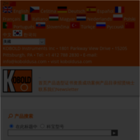
ZH
English
Čeština
Deutsch
Español
Français
Italiano
Magyar
Nederlands
Polski
Português
Slovenčina
Türkçe
Русский
中文
한국의
KOBOLD Instruments Inc • 1801 Parkway View Drive • 15205
Pittsburgh, PA • Tel:
+1 412 788 2830
• E-mail:
info@koboldusa.com
• visit
koboldusa.com
首页
产品选型
证书资质
成功案例
产品目录
招贤纳士
联系我们
Newsletter
产品搜索
在此标题中
科宝型号