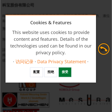
科宝股份有限公司
科宝公司是国际领先的仪表工程企业，专门从事于流量、压力、液位
和温度等物理量的监控、测量与调节。
Cookies & Features
無匹配
This website uses cookies to provide
content and features. Details of the
無法找到符合設定篩選條件的產品。
technologies used can be found in our
請放鬆您的搜尋條件（例如，只輸入最多三位數的產品代碼，不加任
privacy policy.
何附加碼）
或直接與我們
聯絡
。
·
访问记录
·
Data Privacy Statement
·
配置
拒绝
接受