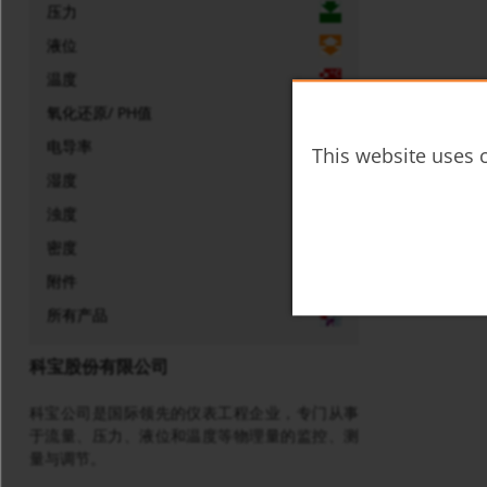
压力
液位
温度
氧化还原/ PH值
电导率
This website uses c
湿度
浊度
密度
附件
所有产品
科宝股份有限公司
科宝公司是国际领先的仪表工程企业，专门从事
于流量、压力、液位和温度等物理量的监控、测
量与调节。