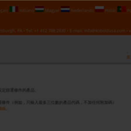
çais
Italiano
Magyar
Nederlands
Polski
Po
sburgh, PA • Tel:
+1 412 788 2830
• E-mail:
info@koboldusa.com
• v
首
設定篩選條件的產品。
尋條件（例如，只輸入最多三位數的產品代碼，不加任何附加碼）
聯絡
。