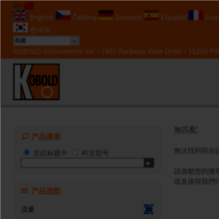
ZH
English
Čeština
Deutsch
Español
Fran
한국의
KOBOLD Instruments Inc • 1801 Parkway View Drive • 15205 Pitt
無匹配
产品搜索
無法找到符合
在此标题中
科宝型号
請放鬆您的搜
或直接與我們
产品选型
流量