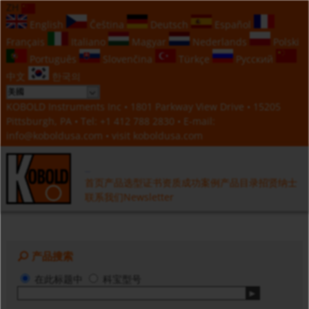
ZH
English
Čeština
Deutsch
Español
Français
Italiano
Magyar
Nederlands
Polski
Português
Slovenčina
Türkçe
Русский
中文
한국의
KOBOLD Instruments Inc • 1801 Parkway View Drive • 15205
Pittsburgh, PA • Tel:
+1 412 788 2830
• E-mail:
info@koboldusa.com
• visit
koboldusa.com
首页
产品选型
证书资质
成功案例
产品目录
招贤纳士
联系我们
Newsletter
产品搜索
在此标题中
科宝型号