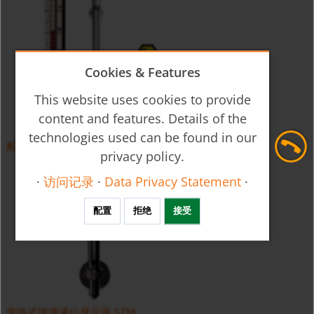
Cookies & Features
This website uses cookies to provide
content and features. Details of the
technologies used can be found in our
船级防爆型磁翻板液位计 NBK-03...NBK-33 和 /EX
privacy policy.
·
访问记录
·
Data Privacy Statement
·
配置
拒绝
接受
旁路式玻璃液位显示器 SZM