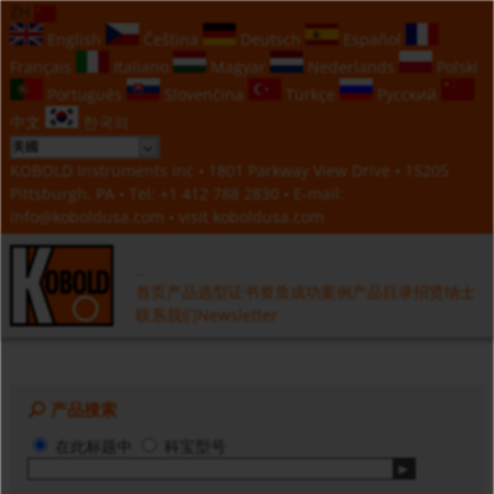
ZH
English
Čeština
Deutsch
Español
Français
Italiano
Magyar
Nederlands
Polski
Português
Slovenčina
Türkçe
Русский
中文
한국의
KOBOLD Instruments Inc • 1801 Parkway View Drive • 15205
Pittsburgh, PA • Tel:
+1 412 788 2830
• E-mail:
info@koboldusa.com
• visit
koboldusa.com
首页
产品选型
证书资质
成功案例
产品目录
招贤纳士
联系我们
Newsletter
产品搜索
在此标题中
科宝型号