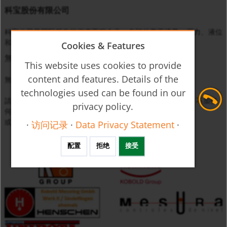
科宝股份有限公司
科宝公司是国际领先的仪表工程企业，专门从事于流量、压力、液位
和温度等物理量的监控、测量与调节。
Cookies & Features
無匹配
This website uses cookies to provide
content and features. Details of the
無法找到符合設定篩選條件的產品。
technologies used can be found in our
請放鬆您的搜尋條件（例如，只輸入最多三位數的產品代碼，不加任
privacy policy.
何附加碼）
或直接與我們
聯絡
。
·
访问记录
·
Data Privacy Statement
·
配置
拒绝
接受