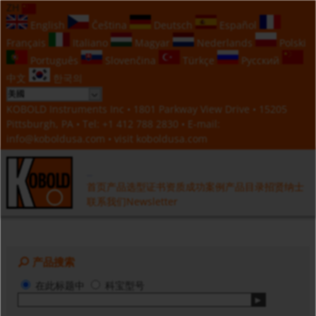
ZH
English
Čeština
Deutsch
Español
Français
Italiano
Magyar
Nederlands
Polski
Português
Slovenčina
Türkçe
Русский
中文
한국의
KOBOLD Instruments Inc • 1801 Parkway View Drive • 15205
Pittsburgh, PA • Tel:
+1 412 788 2830
• E-mail:
info@koboldusa.com
• visit
koboldusa.com
首页
产品选型
证书资质
成功案例
产品目录
招贤纳士
联系我们
Newsletter
产品搜索
在此标题中
科宝型号