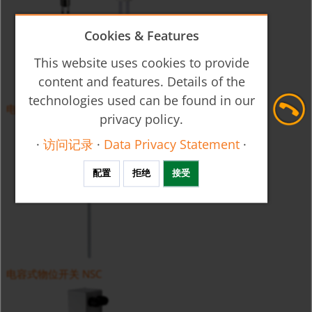
Cookies & Features
This website uses cookies to provide
content and features. Details of the
technologies used can be found in our
电容式液位计 NCW
privacy policy.
·
访问记录
·
Data Privacy Statement
·
配置
拒绝
接受
电容式物位开关 NSC