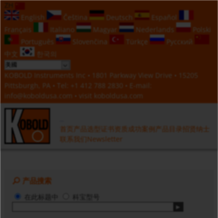
ZH
English
Čeština
Deutsch
Español
Français
Italiano
Magyar
Nederlands
Polski
Português
Slovenčina
Türkçe
Русский
中文
한국의
KOBOLD Instruments Inc • 1801 Parkway View Drive • 15205
Pittsburgh, PA • Tel:
+1 412 788 2830
• E-mail:
info@koboldusa.com
• visit
koboldusa.com
首页
产品选型
证书资质
成功案例
产品目录
招贤纳士
联系我们
Newsletter
产品搜索
在此标题中
科宝型号