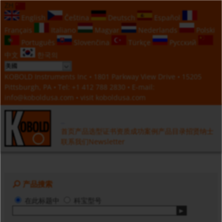
ZH
English
Čeština
Deutsch
Español
Français
Italiano
Magyar
Nederlands
Polski
Português
Slovenčina
Türkçe
Русский
中文
한국의
KOBOLD Instruments Inc • 1801 Parkway View Drive • 15205
Pittsburgh, PA • Tel:
+1 412 788 2830
• E-mail:
info@koboldusa.com
• visit
koboldusa.com
首页
产品选型
证书资质
成功案例
产品目录
招贤纳士
联系我们
Newsletter
产品搜索
在此标题中
科宝型号