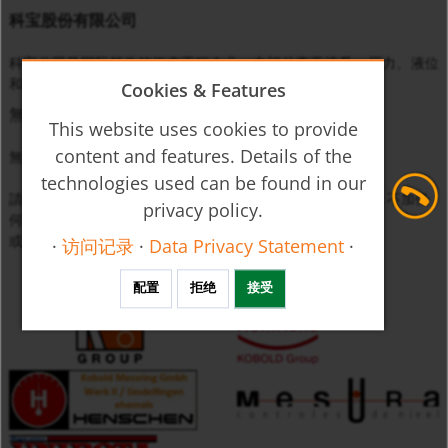
科宝股份有限公司
科宝公司是国际领先的仪表工程企业，专门从事于流量、压力、液位
和温度等物理量的监控、测量与调节。
Cookies & Features
無匹配
This website uses cookies to provide
content and features. Details of the
無法找到符合設定篩選條件的產品。
technologies used can be found in our
請放鬆您的搜尋條件（例如，只輸入最多三位數的產品代碼，不加任
privacy policy.
何附加碼）
或直接與我們
聯絡
。
·
访问记录
·
Data Privacy Statement
·
配置
拒绝
接受