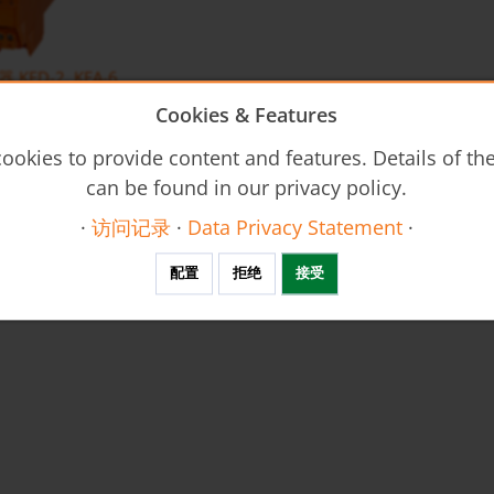
FD-2, KFA-6
Cookies & Features
ookies to provide content and features. Details of t
can be found in our privacy policy.
·
访问记录
·
Data Privacy Statement
·
配置
拒绝
接受