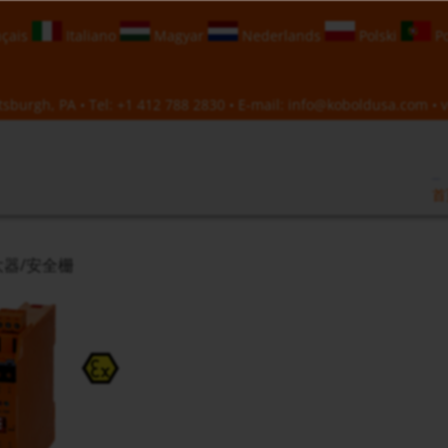
çais
Italiano
Magyar
Nederlands
Polski
Po
sburgh, PA • Tel:
+1 412 788 2830
• E-mail:
info@koboldusa.com
• v
首
器/安全栅