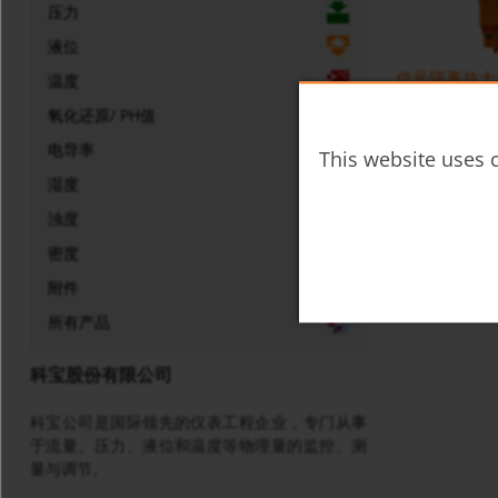
压力
液位
信号隔离放大器 K
温度
氧化还原/ PH值
电导率
This website uses c
湿度
浊度
密度
附件
所有产品
科宝股份有限公司
科宝公司是国际领先的仪表工程企业，专门从事
于流量、压力、液位和温度等物理量的监控、测
量与调节。