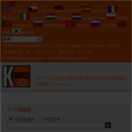
ZH
English
Čeština
Deutsch
Español
Français
Italiano
Magyar
Nederlands
Polski
Português
Slovenčina
Türkçe
Русский
中文
한국의
KOBOLD Instruments Inc • 1801 Parkway View Drive • 15205
Pittsburgh, PA • Tel:
+1 412 788 2830
• E-mail:
info@koboldusa.com
• visit
koboldusa.com
首页
产品选型
证书资质
成功案例
产品目录
招贤纳士
联系我们
Newsletter
产品搜索
在此标题中
科宝型号