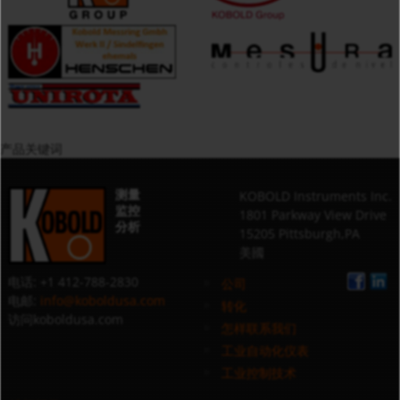
产品关键词
测量
KOBOLD Instruments Inc.
监控
1801 Parkway View Drive
分析
15205 Pittsburgh,PA
美國
电话: +1 412-788-2830
公司
电邮:
info@koboldusa.com
转化
访问koboldusa.com
怎样联系我们
工业自动化仪表
工业控制技术