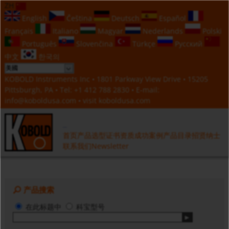
ZH
English
Čeština
Deutsch
Español
Français
Italiano
Magyar
Nederlands
Polski
Português
Slovenčina
Türkçe
Русский
中文
한국의
KOBOLD Instruments Inc • 1801 Parkway View Drive • 15205
Pittsburgh, PA • Tel:
+1 412 788 2830
• E-mail:
info@koboldusa.com
• visit
koboldusa.com
首页
产品选型
证书资质
成功案例
产品目录
招贤纳士
联系我们
Newsletter
产品搜索
在此标题中
科宝型号