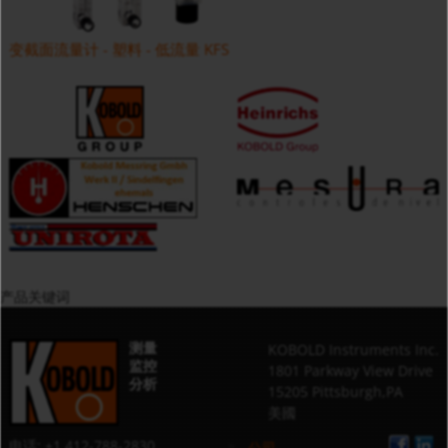
变截面流量计 - 塑料 - 低流量 KFS
产品关键词
测量
KOBOLD Instruments Inc.
监控
1801 Parkway View Drive
分析
15205 Pittsburgh,PA
美國
电话: +1 412-788-2830
公司