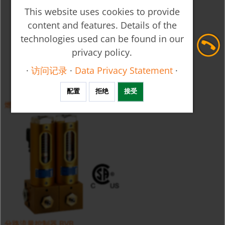
This website uses cookies to provide
content and features. Details of the
technologies used can be found in our
privacy policy.
·
访问记录
·
Data Privacy Statement
·
配置
拒绝
接受
燃气用玻璃转子流量计 UTS
分路流量控制器 BVB