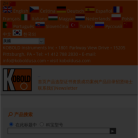
ZH
English
Čeština
Deutsch
Español
Français
Italiano
Magyar
Nederlands
Polski
Português
Slovenčina
Türkçe
Русский
中文
한국의
KOBOLD Instruments Inc • 1801 Parkway View Drive • 15205
Pittsburgh, PA • Tel:
+1 412 788 2830
• E-mail:
info@koboldusa.com
• visit
koboldusa.com
首页
产品选型
证书资质
成功案例
产品目录
招贤纳士
联系我们
Newsletter
产品搜索
在此标题中
科宝型号