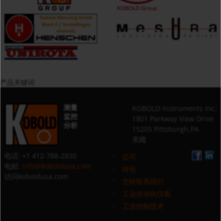
产品关键词
测量
KOBOLD Instruments Inc.
监控
1801 Parkway View Drive
分析
15205 Pittsburgh,PA
美國
电话: +1 412-788-2830
公司
电邮:
info@koboldusa.com
转化
访问koboldusa.com
怎样联系我们
工业自动化仪表
工业控制技术