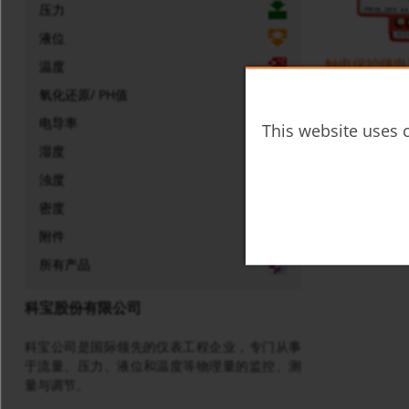
压力
液位
触电保护继电器
温度
氧化还原/ PH值
电导率
This website uses c
湿度
浊度
密度
附件
所有产品
科宝股份有限公司
科宝公司是国际领先的仪表工程企业，专门从事
于流量、压力、液位和温度等物理量的监控、测
量与调节。