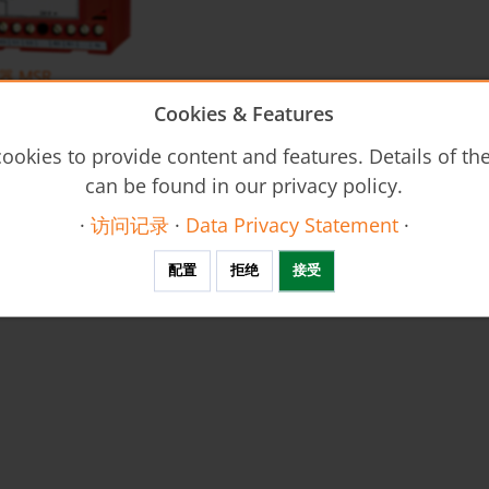
 MSR
Cookies & Features
ookies to provide content and features. Details of t
can be found in our privacy policy.
·
访问记录
·
Data Privacy Statement
·
配置
拒绝
接受