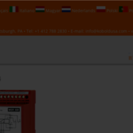
çais
Italiano
Magyar
Nederlands
Polski
Po
sburgh, PA • Tel:
+1 412 788 2830
• E-mail:
info@koboldusa.com
• v
首
器