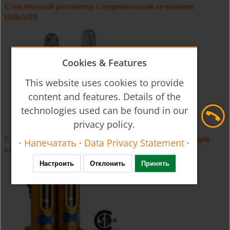
Стеклянный ротаметр с переменным сечением
UVR/UTR
Cookies & Features
This website uses cookies to provide
content and features. Details of the
technologies used can be found in our
privacy policy.
Стеклянный ротаметр с переменным сечением для
·
Напечатать
·
Data Privacy Statement
·
компрессоров UTS
Настроить
Отклонить
Принять