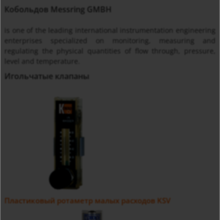
Кобольдов Messring GMBH
is one of the leading international instrumentation engineering
enterprises specialized on monitoring, measuring and
regulating the physical quantities of flow through, pressure,
level and temperature.
Игольчатые клапаны
Пластиковый ротаметр малых расходов KSV