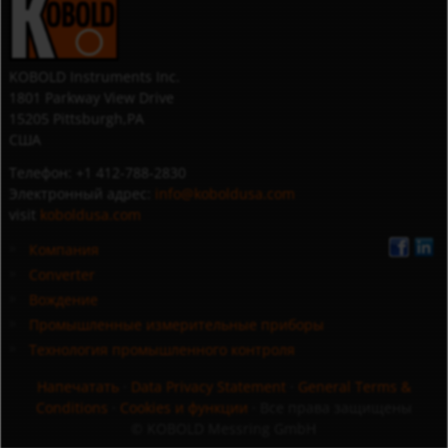
KOBOLD Instruments Inc.
1801 Parkway View Drive
15205 Pittsburgh,PA
США
Телефон: +1 412-788-2830
Электронный адрес:
info@koboldusa.com
visit
koboldusa.com
Компания
Converter
Вождение
Промышленные измерительные приборы
Технология промышленного контроля
Напечатать
·
Data Privacy Statement
·
General Terms &
Conditions
·
Cookies и функции
· Все права защищены
© KOBOLD Messring GmbH