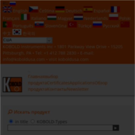
RU
English
Čeština
Deutsch
Español
Français
Italiano
Magyar
Nederlands
Polski
Português
Slovenčina
Türkçe
Русский
中文
한국의
KOBOLD Instruments Inc • 1801 Parkway View Drive • 15205
Pittsburgh, PA • Tel:
+1 412 788 2830
• E-mail:
info@koboldusa.com
• visit
koboldusa.com
Главная
выбор
продукта
Certificates
Applications
Обзор
продукта
Контакты
Newsletter
Искать продукт
in title
KOBOLD-Types