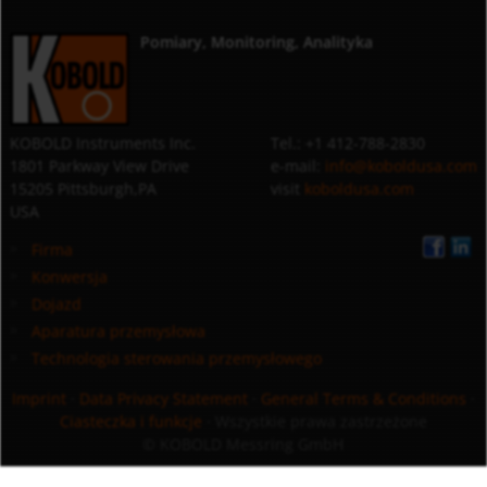
Pomiary, Monitoring, Analityka
KOBOLD Instruments Inc.
Tel.: +1 412-788-2830
1801 Parkway View Drive
e-mail:
info@koboldusa.com
15205 Pittsburgh,PA
visit
koboldusa.com
USA
Firma
Konwersja
Dojazd
Aparatura przemysłowa
Technologia sterowania przemysłowego
Imprint
·
Data Privacy Statement
·
General Terms & Conditions
·
Ciasteczka i funkcje
· Wszystkie prawa zastrzeżone
© KOBOLD Messring GmbH