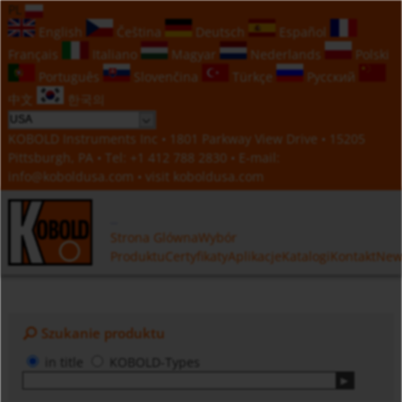
PL
English
Čeština
Deutsch
Español
Français
Italiano
Magyar
Nederlands
Polski
Português
Slovenčina
Türkçe
Русский
中文
한국의
KOBOLD Instruments Inc • 1801 Parkway View Drive • 15205
Pittsburgh, PA • Tel:
+1 412 788 2830
• E-mail:
info@koboldusa.com
• visit
koboldusa.com
Strona Glówna
Wybór
Produktu
Certyfikaty
Aplikacje
Katalogi
Kontakt
New
Szukanie produktu
in title
KOBOLD-Types