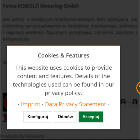
Firma KOBOLD Messring GmbH
jest jedną z wiodących międzynarodowych firm zajmującą si
ę
in
ż
ynierią oprzyrządowania w dziedzinie monitoringu, pomiaru
i regulacji wielko
ś
ci fizycznych przepływu, ci
ś
nienia, poziomu i
temperatury.
Cookies & Features
No positions vacant at this moment.
This website uses cookies to provide
content and features. Details of the
technologies used can be found in our
privacy policy.
·
Imprint
·
Data Privacy Statement
·
Konfiguruj
Odmów
Akceptuj
Products by Keyword