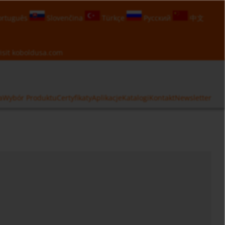
rtuguês
Slovenčina
Türkçe
Русский
中文
isit
koboldusa.com
a
Wybór Produktu
Certyfikaty
Aplikacje
Katalogi
Kontakt
Newsletter