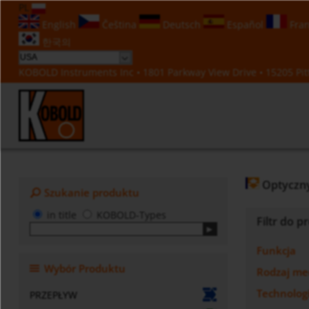
PL
English
Čeština
Deutsch
Español
Fran
한국의
KOBOLD Instruments Inc • 1801 Parkway View Drive • 15205 Pitt
Optyczny
Szukanie produktu
in title
KOBOLD-Types
Filtr do 
Funkcja
Wybór Produktu
Rodzaj m
Technolog
PRZEPŁYW