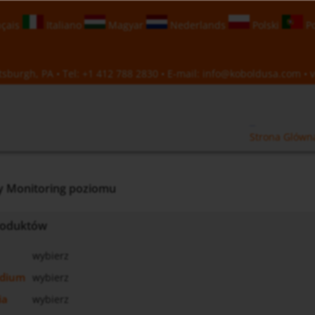
çais
Italiano
Magyar
Nederlands
Polski
Po
sburgh, PA • Tel:
+1 412 788 2830
• E-mail:
info@koboldusa.com
• v
Strona Glówn
 Monitoring poziomu
produktów
wybierz
edium
wybierz
ia
wybierz