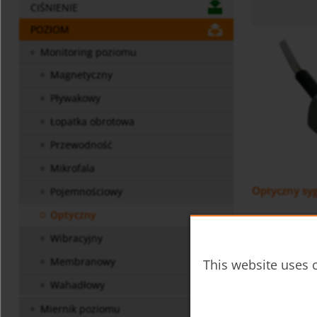
CIŚNIENIE
POZIOM
Monitoring poziomu
Magnetyczny
Pływakowy
Łopatka obrotowa
Przewodność
Mikrofala
Optyczny sy
Pojemnościowy
Optyczny
Wibracyjny
Membranowy
This website uses c
Wahadłowy
Miernik poziomu