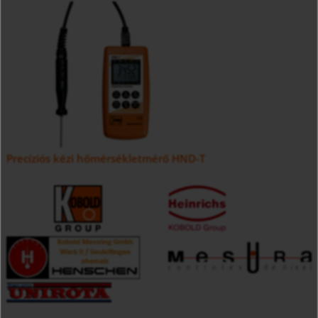
Precíziós kézi hőmérsékletmérő HND-T