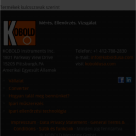
Termékek kulcsszavak szerint
Mérés, Ellenőrzés, Vizsgálat
KOBOLD Instruments Inc.
Telefon: +1 412-788-2830
1801 Parkway View Drive
e-mail:
info@koboldusa.com
15205 Pittsburgh,PA
visit
koboldusa.com
Amerikai Egyesült Államok
Vállalat
Converter
Hogyan talál meg bennünket?
Ipari műszerezés
Ipari ellenőrzési technológia
Impresszum
·
Data Privacy Statement
·
General Terms &
Conditions
·
Sütik és funkciók
· Minden jog fenntartva
© KOBOLD Messring GmbH