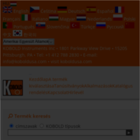
HU
English
Čeština
Deutsch
Español
Français
Italiano
Magyar
Nederlands
Polski
Português
Slovenčina
Türkçe
Русский
中文
한국의
KOBOLD Instruments Inc • 1801 Parkway View Drive • 15205
Pittsburgh, PA • Tel:
+1 412 788 2830
• E-mail:
info@koboldusa.com
• visit
koboldusa.com
Kezdőlap
A termék
kiválasztása
Tanúsítványok
Alkalmazások
Katalógus
rendelés
Kapcsolat
Hírlevél
Termék keresés
címszavak
KOBOLD típusok