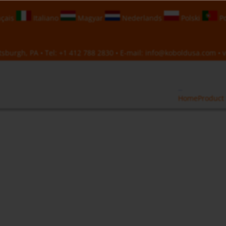
çais
Italiano
Magyar
Nederlands
Polski
Po
sburgh, PA • Tel:
+1 412 788 2830
• E-mail:
info@koboldusa.com
• v
Home
Product 