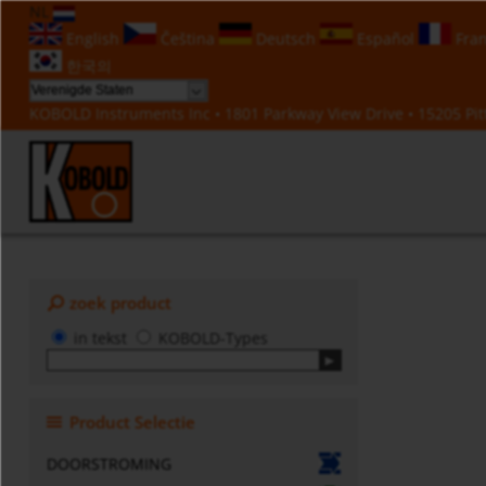
NL
English
Čeština
Deutsch
Español
Fran
한국의
KOBOLD Instruments Inc • 1801 Parkway View Drive • 15205 Pitt
zoek product
in tekst
KOBOLD-Types
Product Selectie
DOORSTROMING