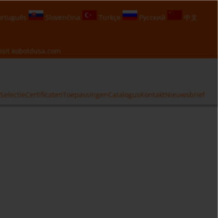
rtuguês
Slovenčina
Türkçe
Русский
中文
isit
koboldusa.com
Selectie
Certificaten
Toepassingen
Catalogus
Kontakt
Nieuwsbrief