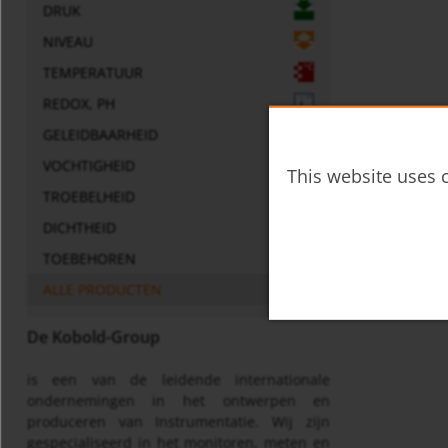
DRUK
NIVEAU
TEMPERATUUR
REDOX, PH
GELEIDBAARHEID
VOCHTIGHEID
This website uses c
TROEBELHEID
DICHTHEID
TOEBEHOREN
ALLE PRODUCTEN
De Kobold-Group
is een van de leidende internationale
ondernemingen in het ontwerpen en
produceren van Instrumentatie. Wij zijn
gespecialiseerd in het monitoren, meten en