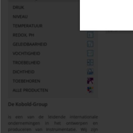
DRUK
Diversen
NIVEAU
Gene
TEMPERATUUR
REDOX, PH
GELEIDBAARHEID
VOCHTIGHEID
TROEBELHEID
DICHTHEID
TOEBEHOREN
ALLE PRODUCTEN
De Kobold-Group
is een van de leidende internationale
ondernemingen in het ontwerpen en
produceren van Instrumentatie. Wij zijn