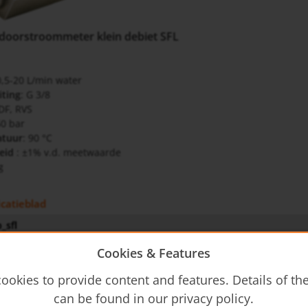
doorstroommeter klein debiet SFL
0,5-20 L/min water
iting
: G 3/8
DF, RVS
50 bar
atuur
: 90 °C
eid
: ±1% v.d. meetwaarde
g
icatieblad
_sfl
Cookies & Features
wijzing
ookies to provide content and features. Details of t
- Operating Instructions
can be found in our privacy policy.