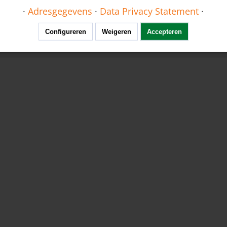
·
Adresgegevens
·
Data Privacy Statement
·
Configureren
Weigeren
Accepteren
ral Safety Instructions