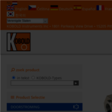
NL
English
Čeština
Deutsch
Español
Fran
한국의
KOBOLD Instruments Inc • 1801 Parkway View Drive • 15205 Pitt
zoek product
in tekst
KOBOLD-Types
Product Selectie
DOORSTROMING