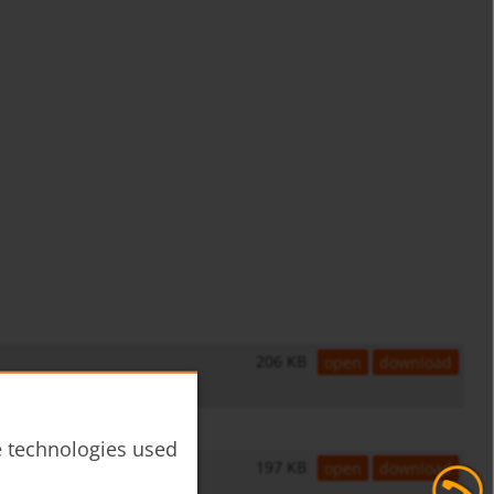
206 KB
open
download
he technologies used
197 KB
open
download