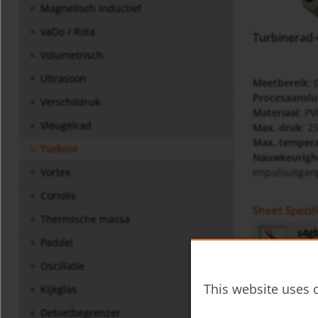
Magnetisch Inductief
VaDo / Rota
Turbinerad-
Volumetrisch
Ultrasoon
Meetbereik
: 
Procesaanslu
Verschildruk
Materiaal
: PV
Vleugelrad
Max. druk
: 2
Max. temper
Turbine
Nauwkeurigh
Impulsuitgan
Vortex
Coriolis
Sheet Specif
Thermische massa
s4gb
Paddel
Oscillatie
Gebruiksaan
This website uses c
Kijkglas
SFL 
Debietbegrenzer