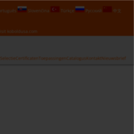
rtuguês
Slovenčina
Türkçe
Русский
中文
isit
koboldusa.com
Selectie
Certificaten
Toepassingen
Catalogus
Kontakt
Nieuwsbrief