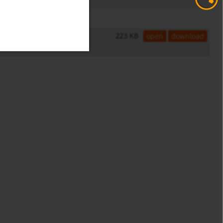
223 KB
open
download