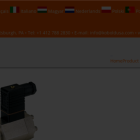
çais
Italiano
Magyar
Nederlands
Polski
Po
sburgh, PA • Tel:
+1 412 788 2830
• E-mail:
info@koboldusa.com
• v
Home
Product 