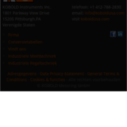
KOBOLD Instruments Inc.
telefoon: +1 412-788-2830
1801 Parkway View Drive
email:
info@koboldusa.com
15205 Pittsburgh,PA
visit
koboldusa.com
Verenigde Staten
Firma
Conversietabellen
Vindt ons
Industriele Meettechniek
Industriele Regeltechniek
Adresgegevens
·
Data Privacy Statement
·
General Terms &
Conditions
·
Cookies & functies
· Alle rechten voorbehouden
© KOBOLD Messring GmbH