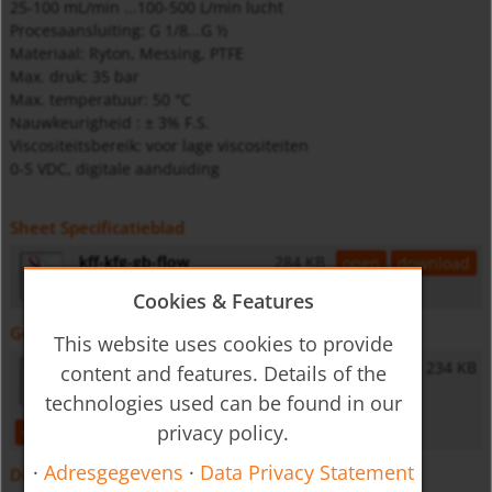
25-100 mL/min ...100-500 L/min lucht
Procesaansluiting: G 1/8...G ½
Materiaal: Ryton, Messing, PTFE
Max. druk: 35 bar
Max. temperatuur: 50 °C
Nauwkeurigheid : ± 3% F.S.
Viscositeitsbereik: voor lage viscositeiten
0-5 VDC, digitale aanduiding
Sheet Specificatieblad
kff-kfg-gb-flow
284 KB
open
download
Cookies & Features
Gebruiksaanwijzing
This website uses cookies to provide
KFF/KFG - Operating Instructions
234 KB
content and features. Details of the
technologies used can be found in our
privacy policy.
open
download
·
Adresgegevens
·
Data Privacy Statement
Diversen