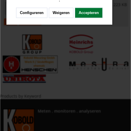
·
General Safety Instructions
223 KB
Configureren
Weigeren
Accepteren
open
download
Products by Keyword
Meten . monitoren . analyseren