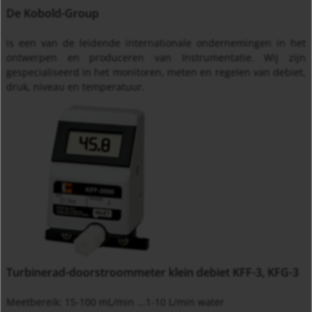
De Kobold-Group
is een van de leidende internationale ondernemingen in het
ontwerpen en produceren van Instrumentatie. Wij zijn
gespecialiseerd in het monitoren, meten en regelen van debiet,
druk, niveau en temperatuur.
Turbinerad-doorstroommeter klein debiet KFF-3, KFG-3
Meetbereik: 15-100 mL/min ...1-10 L/min water