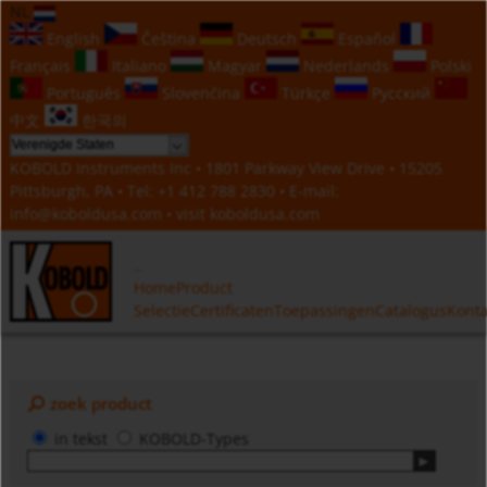
NL
English
Čeština
Deutsch
Español
Français
Italiano
Magyar
Nederlands
Polski
Português
Slovenčina
Türkçe
Русский
中文
한국의
KOBOLD Instruments Inc • 1801 Parkway View Drive • 15205
Pittsburgh, PA • Tel:
+1 412 788 2830
• E-mail:
info@koboldusa.com
• visit
koboldusa.com
Home
Product
Selectie
Certificaten
Toepassingen
Catalogus
Konta
zoek product
in tekst
KOBOLD-Types