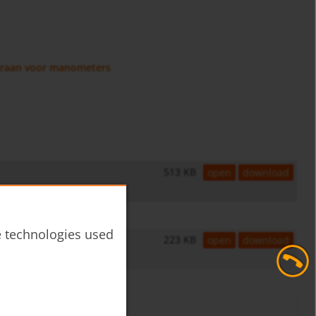
braan voor manometers
513 KB
open
download
he technologies used
223 KB
open
download
PAD-...N