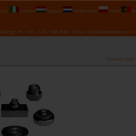
çais
Italiano
Magyar
Nederlands
Polski
Po
sburgh, PA • Tel:
+1 412 788 2830
• E-mail:
info@koboldusa.com
• v
Home
Product 