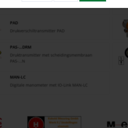
Drukverschiltransmitter PAD-...N
PAD
Drukverschiltransmitter PAD
PAS-...DRM
Druktransmitter met scheidingsmembraan
PAS-...N
MAN-LC
Digitale manometer met IO-Link MAN-LC