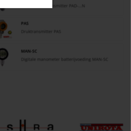
Drukverschiltransmitter PAD-...N
PAS
Druktransmitter PAS
MAN-SC
Digitale manometer batterijvoeding MAN-SC