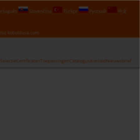
rtuguês
Slovenčina
Türkçe
Русский
中文
isit
koboldusa.com
Selectie
Certificaten
Toepassingen
Catalogus
Kontakt
Nieuwsbrief