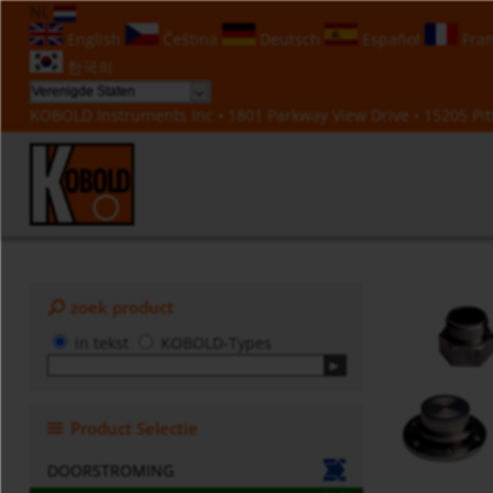
NL
English
Čeština
Deutsch
Español
Fran
한국의
KOBOLD Instruments Inc • 1801 Parkway View Drive • 15205 Pitt
zoek product
in tekst
KOBOLD-Types
Product Selectie
DOORSTROMING