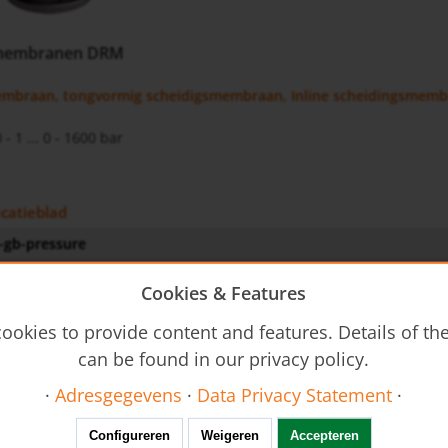
smembranen DRM
mbraan, tongvormig scheidigsmembraan, Inline scheidingsmem
 - 1 ... 0 - 1600 bar
icatieblad
-gb-pressure
Cookies & Features
ookies to provide content and features. Details of t
ral Safety Instructions
can be found in our privacy policy.
·
Adresgegevens
·
Data Privacy Statement
·
r
Configureren
Weigeren
Accepteren
PAD-...DRM