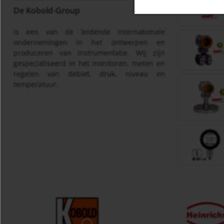
De Kobold-Group
is een van de leidende internationale
ondernemingen in het ontwerpen en
produceren van Instrumentatie. Wij zijn
gespecialiseerd in het monitoren, meten en
regelen van debiet, druk, niveau en
temperatuur.