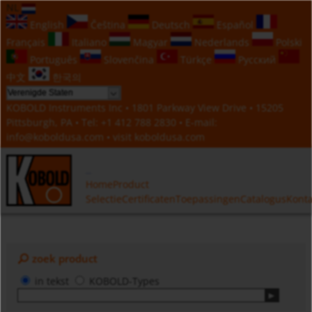
NL
English
Čeština
Deutsch
Español
Français
Italiano
Magyar
Nederlands
Polski
Português
Slovenčina
Türkçe
Русский
中文
한국의
KOBOLD Instruments Inc • 1801 Parkway View Drive • 15205
Pittsburgh, PA • Tel:
+1 412 788 2830
• E-mail:
info@koboldusa.com
• visit
koboldusa.com
Home
Product
Selectie
Certificaten
Toepassingen
Catalogus
Konta
zoek product
in tekst
KOBOLD-Types