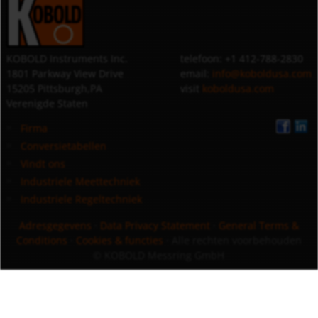
KOBOLD Instruments Inc.
telefoon: +1 412-788-2830
1801 Parkway View Drive
email:
info@koboldusa.com
15205 Pittsburgh,PA
visit
koboldusa.com
Verenigde Staten
Firma
Conversietabellen
Vindt ons
Industriele Meettechniek
Industriele Regeltechniek
Adresgegevens
·
Data Privacy Statement
·
General Terms &
Conditions
·
Cookies & functies
· Alle rechten voorbehouden
© KOBOLD Messring GmbH